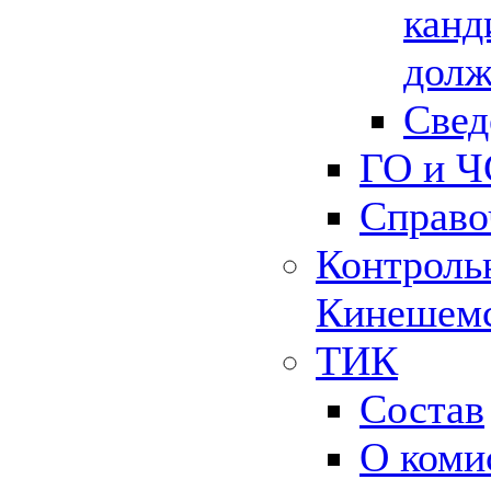
канд
долж
Свед
ГО и Ч
Справо
Контрольн
Кинешемс
ТИК
Состав
О коми