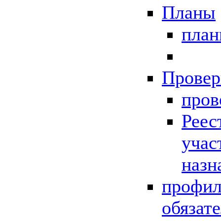
Планы
пла
Провер
пров
Реес
учас
назн
профил
обязат