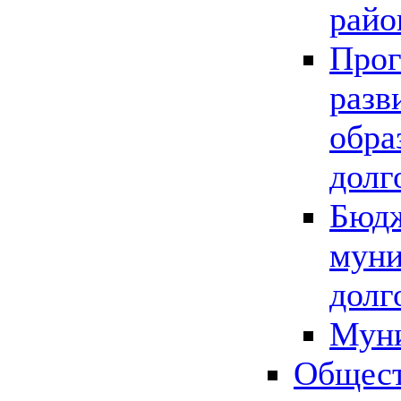
райо
Прог
разв
обра
долг
Бюдж
муни
долг
Мун
Общест