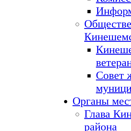
Инфор
Обществе
Кинешемс
Кинеше
ветера
Совет 
муници
Органы мес
Глава Ки
района