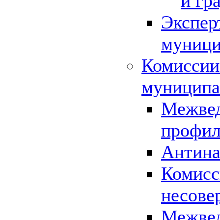
и гр
Экспер
муници
Комиссии
муниципа
Межвед
профил
Антина
Комисс
несове
Межвед