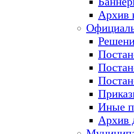
Баннер
Архив 
Официаль
Решени
Постан
Постан
Постан
Приказ
Иные п
Архив 
Муницип