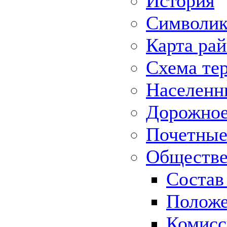
История
Символик
Карта ра
Схема те
Населенн
Дорожное 
Почетные
Обществе
Состав
Положе
Комисс