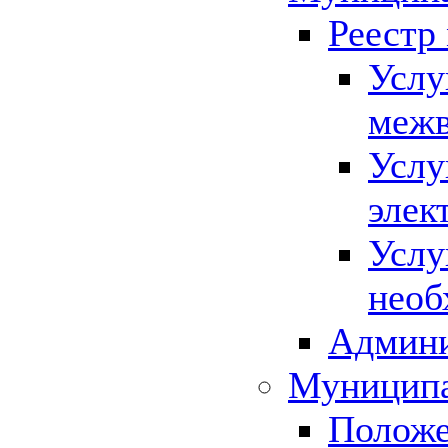
Реестр
Услу
межв
Услу
элек
Услу
необ
Админи
Муниципа
Положе