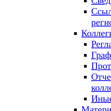
Свед
Ссыл
реги
Коллег
Регл
Граф
Прот
Отче
колл
Иные
Матери