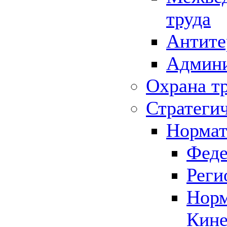
труда
Антите
Админи
Охрана т
Стратеги
Нормат
Феде
Реги
Норм
Кине