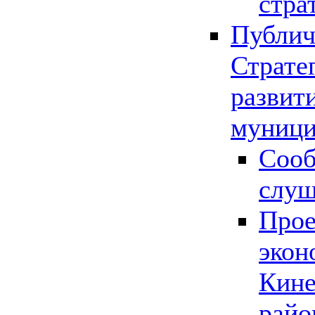
стра
Публич
Страте
развит
муници
Сооб
слу
Прое
экон
Кине
райо