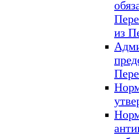
обяз
Пере
из П
Адми
пред
Пере
Норм
утве
Норм
анти