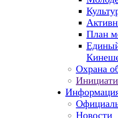
Культу
Активн
План м
Единый
Кинеше
Охрана об
Инициати
Информаци
Официаль
Новости