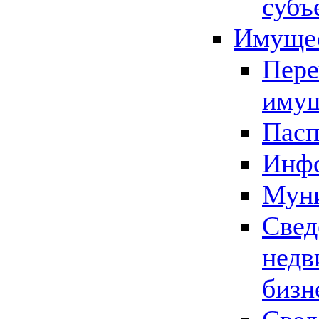
субъ
Имущес
Пере
имущ
Пасп
Инфо
Муни
Свед
недв
бизн