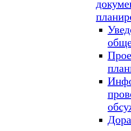
докуме
планир
Увед
обще
Прое
план
Инфо
пров
обсу
Дора