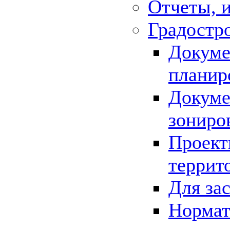
Отчеты, 
Градостр
Докуме
планир
Докуме
зониро
Проект
террит
Для за
Нормат