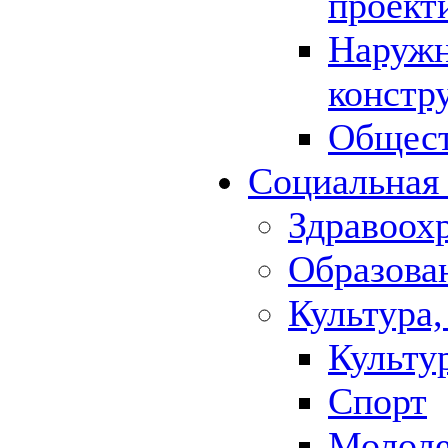
проект
Наружн
констр
Общест
Социальная
Здравоох
Образова
Культура,
Культу
Спорт
Молод