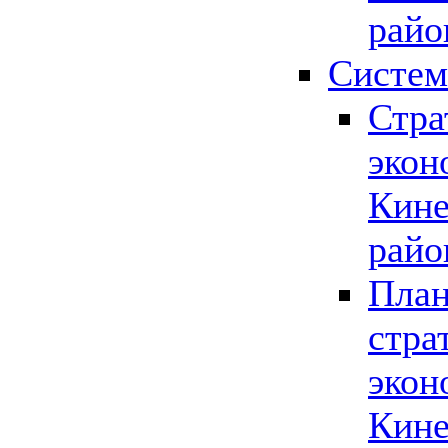
райо
Систем
Стра
экон
Кине
райо
План
стра
экон
Кине