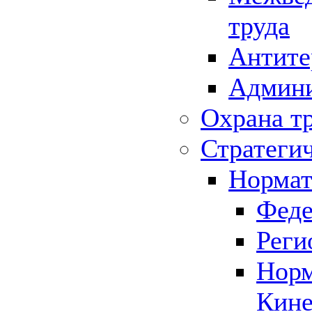
труда
Антите
Админи
Охрана т
Стратеги
Нормат
Феде
Реги
Норм
Кине