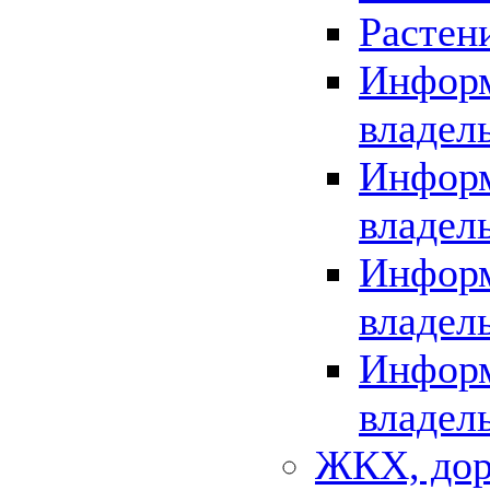
Растен
Информ
владел
Информ
владел
Информ
владел
Информ
владел
ЖКХ, дор