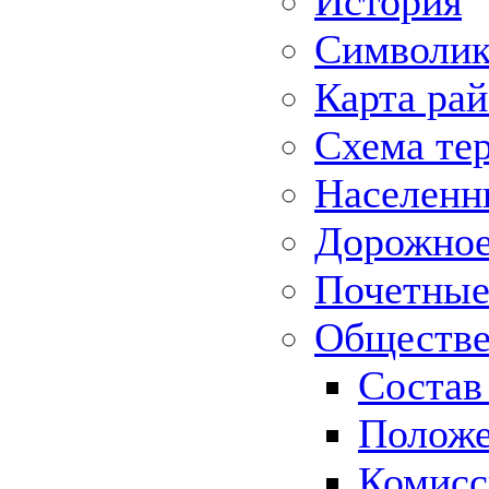
История
Символик
Карта ра
Схема те
Населенн
Дорожное 
Почетные
Обществе
Состав
Положе
Комисс