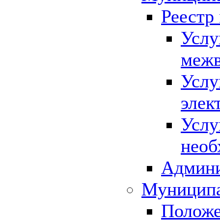
Реестр
Услу
межв
Услу
элек
Услу
необ
Админи
Муниципа
Положе