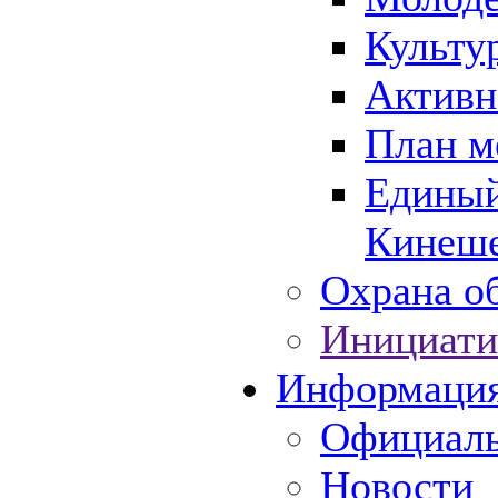
Культу
Активн
План м
Единый
Кинеше
Охрана об
Инициати
Информаци
Официаль
Новости