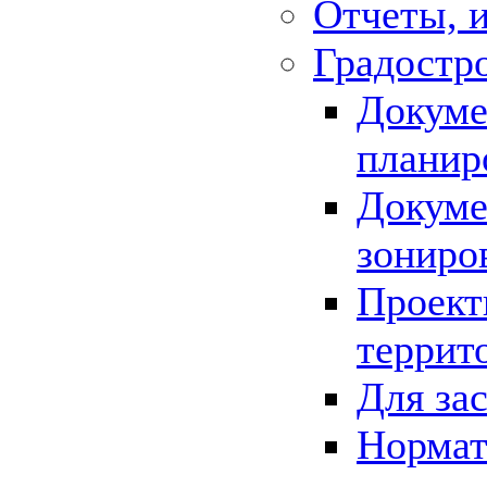
Отчеты, 
Градостр
Докуме
планир
Докуме
зониро
Проект
террит
Для за
Нормат