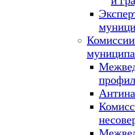
и гр
Экспер
муници
Комиссии
муниципа
Межвед
профил
Антина
Комисс
несове
Межвед