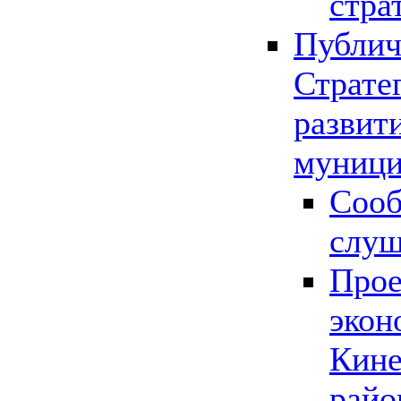
стра
Публич
Страте
развит
муници
Сооб
слу
Прое
экон
Кине
райо