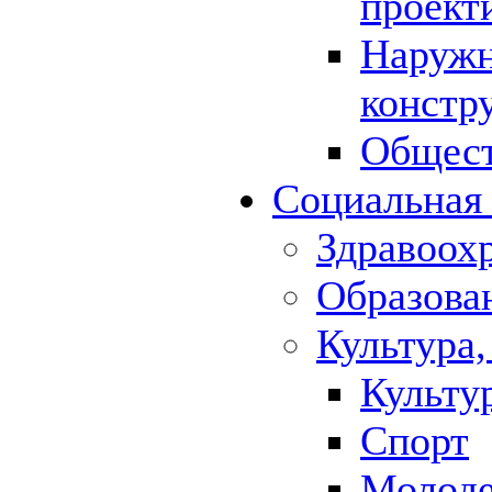
проект
Наружн
констр
Общест
Социальная
Здравоох
Образова
Культура,
Культу
Спорт
Молод