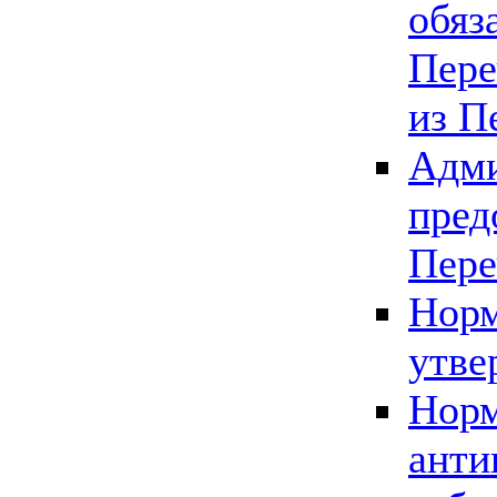
обяз
Пере
из П
Адми
пред
Пере
Норм
утве
Норм
анти