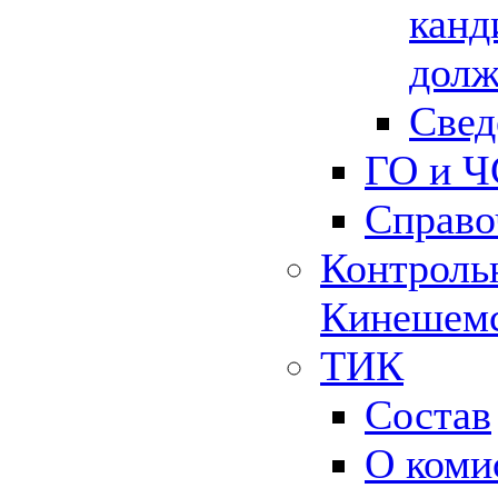
канд
долж
Свед
ГО и Ч
Справо
Контрольн
Кинешемс
ТИК
Состав
О коми