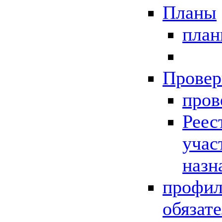
Планы
пла
Провер
пров
Реес
учас
назн
профил
обязат