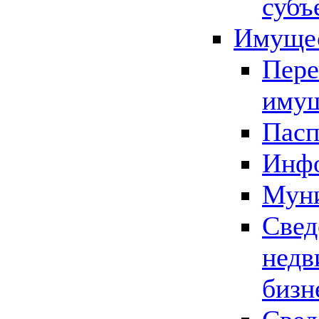
субъ
Имущес
Пере
имущ
Пасп
Инфо
Муни
Свед
недв
бизн