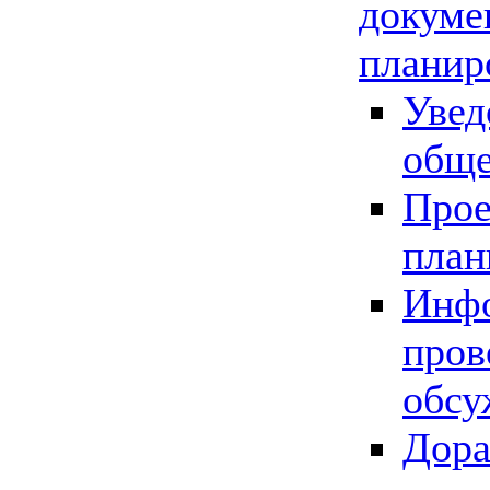
докуме
планир
Увед
обще
Прое
план
Инфо
пров
обсу
Дора