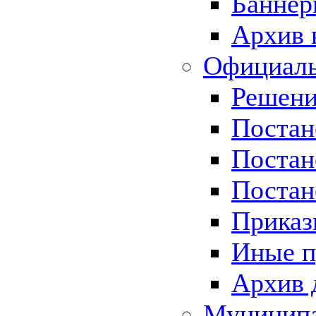
Баннер
Архив 
Официаль
Решени
Постан
Постан
Постан
Приказ
Иные п
Архив 
Муницип