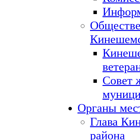
Инфор
Обществе
Кинешемс
Кинеше
ветера
Совет 
муници
Органы мес
Глава Ки
района