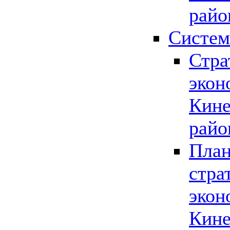
райо
Систем
Стра
экон
Кине
райо
План
стра
экон
Кине