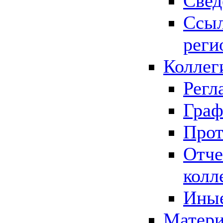
Свед
Ссыл
реги
Коллег
Регл
Граф
Прот
Отче
колл
Иные
Матери