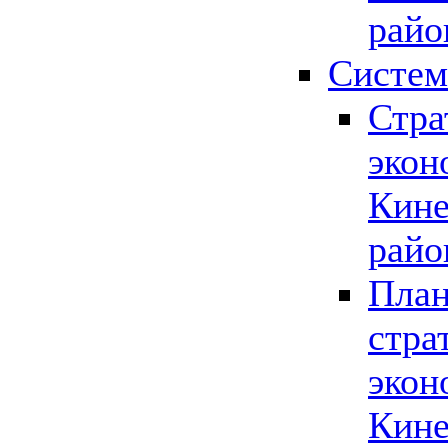
райо
Систем
Стра
экон
Кине
райо
План
стра
экон
Кине