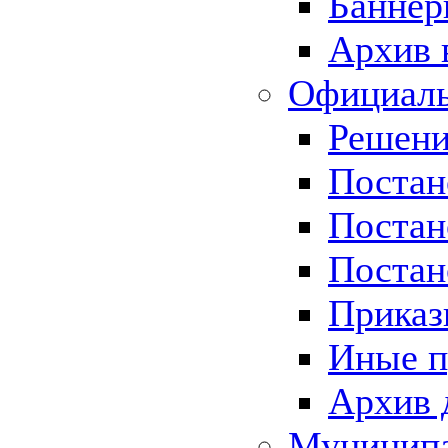
Баннер
Архив 
Официаль
Решени
Постан
Постан
Постан
Приказ
Иные п
Архив 
Муницип