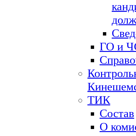
канд
долж
Свед
ГО и Ч
Справо
Контрольн
Кинешемс
ТИК
Состав
О коми