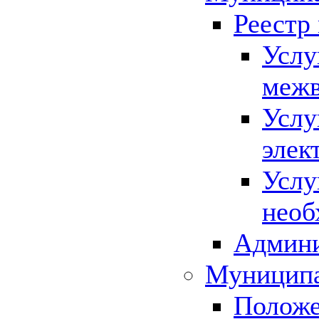
Реестр
Услу
межв
Услу
элек
Услу
необ
Админи
Муниципа
Положе