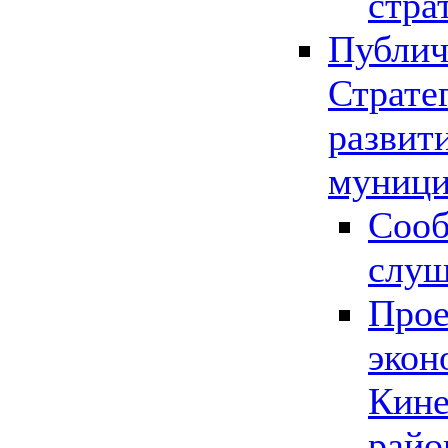
стра
Публич
Страте
развит
муници
Сооб
слу
Прое
экон
Кине
райо