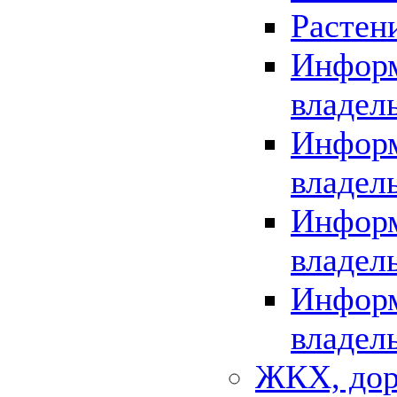
Растен
Информ
владел
Информ
владел
Информ
владел
Информ
владел
ЖКХ, дор