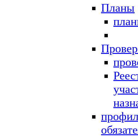
Планы
пла
Провер
пров
Реес
учас
назн
профил
обязат