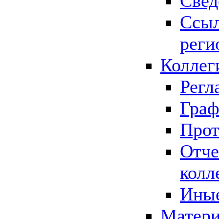
Свед
Ссыл
реги
Коллег
Регл
Граф
Прот
Отче
колл
Иные
Матери