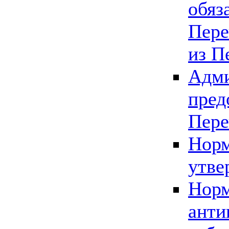
обяз
Пере
из П
Адми
пред
Пере
Норм
утве
Норм
анти