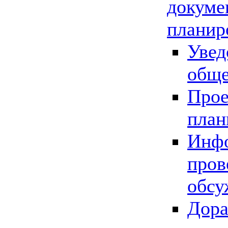
докуме
планир
Увед
обще
Прое
план
Инфо
пров
обсу
Дора