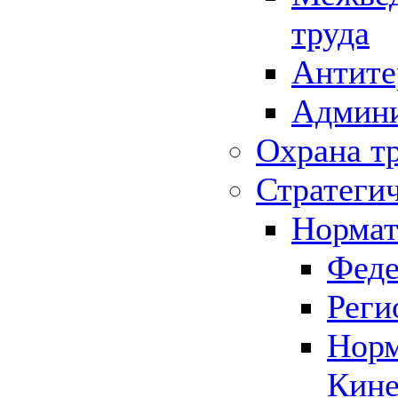
труда
Антите
Админи
Охрана т
Стратеги
Нормат
Феде
Реги
Норм
Кине