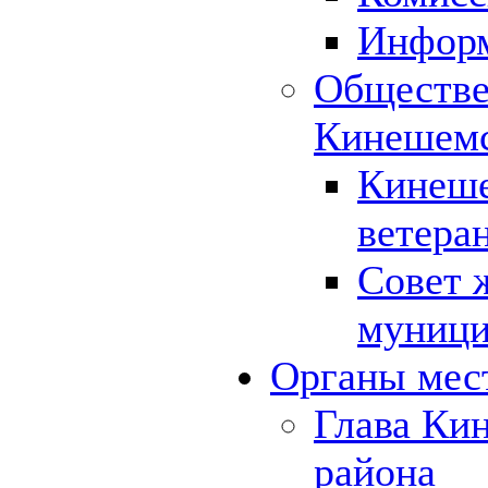
Инфор
Обществе
Кинешемс
Кинеше
ветера
Совет 
муници
Органы мес
Глава Ки
района