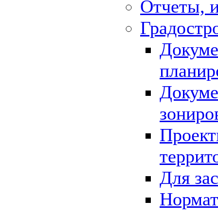
Отчеты, 
Градостр
Докуме
планир
Докуме
зониро
Проект
террит
Для за
Нормат