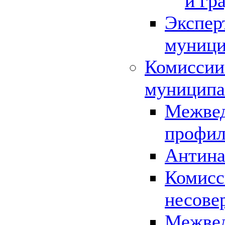
и гр
Экспер
муници
Комиссии
муниципа
Межвед
профил
Антина
Комисс
несове
Межвед