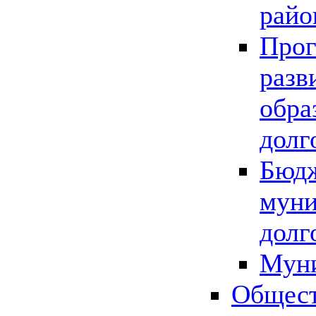
райо
Прог
разв
обра
долг
Бюдж
муни
долг
Мун
Общест