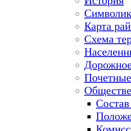
История
Символик
Карта ра
Схема те
Населенн
Дорожное 
Почетные
Обществе
Состав
Положе
Комисс