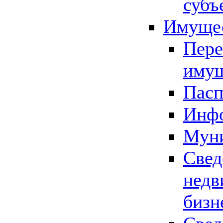
субъ
Имущес
Пере
имущ
Пасп
Инфо
Муни
Свед
недв
бизн