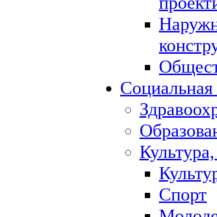
проект
Наружн
констр
Общест
Социальная
Здравоох
Образова
Культура,
Культу
Спорт
Молод