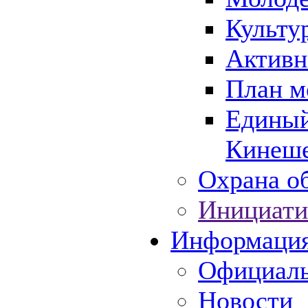
Культу
Активн
План м
Единый
Кинеше
Охрана об
Инициати
Информаци
Официаль
Новости