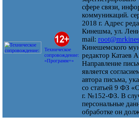
сфере связи, инф
коммуникаций. се
2018 г. Адрес реда
Кинешма, ул. Ленин
mail:
root@mrkine
Кинешемского мун
Техническое
редактор Катаев А
сопровождение:
«Программ+»
Направление письм
является согласие
автора письма, ук
со статьей 9 ФЗ «
г. №152-ФЗ. В случ
персональные данн
обработке он долж