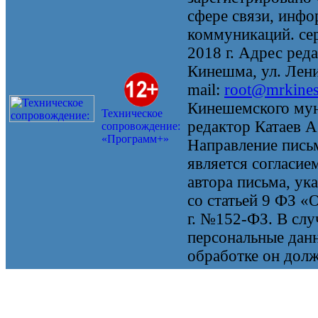
сфере связи, инф
коммуникаций. се
2018 г. Адрес реда
Кинешма, ул. Ленин
mail:
root@mrkine
Кинешемского мун
Техническое
редактор Катаев А
сопровождение:
«Программ+»
Направление письм
является согласие
автора письма, ук
со статьей 9 ФЗ «
г. №152-ФЗ. В случ
персональные данн
обработке он долж