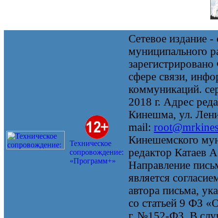
Сетевое издание 
муниципального 
зарегистрировано
сфере связи, инф
коммуникаций. се
2018 г. Адрес реда
Кинешма, ул. Ленин
mail:
root@mrkine
Кинешемского мун
Техническое
редактор Катаев А
сопровождение:
«Программ+»
Направление письм
является согласие
автора письма, ук
со статьей 9 ФЗ «
г. №152-ФЗ. В случ