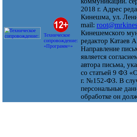
коммуникаций. се
2018 г. Адрес реда
Кинешма, ул. Ленин
mail:
root@mrkine
Кинешемского мун
Техническое
редактор Катаев А
сопровождение:
«Программ+»
Направление письм
является согласие
автора письма, ук
со статьей 9 ФЗ «
г. №152-ФЗ. В случ
персональные данн
обработке он долж