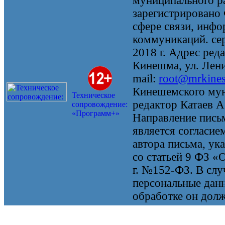
муниципального 
зарегистрировано
сфере связи, инф
коммуникаций. се
2018 г. Адрес реда
Кинешма, ул. Ленин
mail:
root@mrkine
Кинешемского мун
Техническое
редактор Катаев А
сопровождение:
«Программ+»
Направление письм
является согласие
автора письма, ук
со статьей 9 ФЗ «
г. №152-ФЗ. В случ
персональные данн
обработке он долж