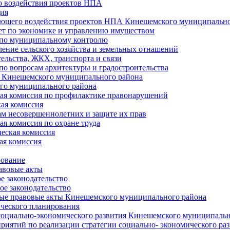
 воздействия проектов НПА
ия
ющего воздействия проектов НПА Кинешемского муниципально
т по экономике и управлению имуществом
 по муниципальному контролю
ение сельского хозяйства и земельных отнашений
ельства, ЖКХ, транспорта и связи
по вопросам архитектуры и градостроительства
 Кинешемского муниципального района
го муниципального района
я комиссия по профилактике правонарушений
ая комиссия
ам несовершеннолетних и защите их прав
я комиссия по охране труда
еская комиссия
ая комиссия
рование
авовые акты
е законодательство
ое законодательство
ые правовые акты Кинешемского муниципального района
ического планирования
социально-экономического развития Кинешемского муниципальн
риятий по реализации стратегии социально- экономического р