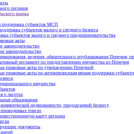
екты
ного питания
льского рынка
 поддержка субъектов МСП
оддержка субъектов малого и среднего бизнеса
жка субъектов малого и среднего предпринимательства
авовые акты
е законодательство
ое законодательство
рмирования, ведения, обязательного опубликования Перечня, п
тивный регламент по предоставлению имущества из Перечня
ые правовые акты по утверждению Перечней
ые правовые акты по антикризисным мерам поддержки субъек
изнеса
муниципального имущества
бъектов
 о льготах
ьные образования
 коммерческой недвижимости, предлагаемой бизнесу
 проводимых торгах
инвестиционную карту региона
рган
ирующие документы
еданий