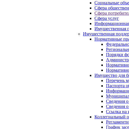
Социальные объ
Сфера обществен
Сфера потребите
Сфера услуг
Информационная
Имущественная п
Имущественная поддер
Нормативные пр
Федерально
Региональн
Порядки фо
Администра
Нормативн
Нормативн
Имущество для б
Перечень 
Паспорта о
Информация
Муниципал
Сведения о
Сведения о
Ссылка на 
Коллегиальный о
Регламент
График зас