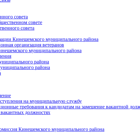
нного совета
щественном совете
венного совета
зации Кинешемского муниципального района
онная организация ветеранов
инешемского муниципального района
ления
униципального района
униципального района
а
чение
ступления на муниципальную службу
ионные требования к кандидатам на замещение вакантной дол
 вакантных должностях
 комиссия Кинешемского муниципального района