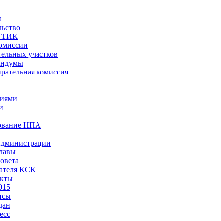
а
льство
ы ТИК
комиссии
тельных участков
ендумы
рательная комиссия
ниями
и
ование НПА
Администрации
лавы
овета
ателя КСК
акты
015
нсы
дан
есс