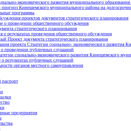
циально-экономического развития муниципального образования
прогноз Кинешемского муниципального района на долгосрочн
ьные программы
суждения проектов документов стратегического планирования
е о проведении общественного обсуждения
умента стратегического планирования
 о результатах проведения общественного обсуждения
ый Проект документа стратегического планирования
ния проекта Стратегии социально- экономического развития К
 о проведении публичных слушаний
атегии социально-экономического развития Кинешемского мун
 о результатах публичных слушаний
ьности органов местного самоуправления
 паспорт
о
ки
щадки
ство
ки
рные предприятия
а
льства
о