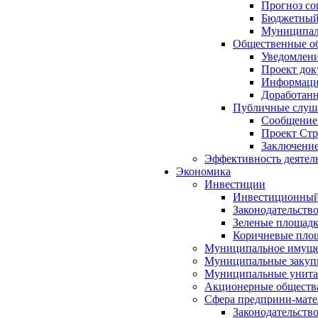
Прогноз со
Бюджетный 
Муниципал
Общественные об
Уведомлени
Проект док
Информация
Доработанн
Публичные слуша
Сообщение
Проект Стр
Заключение
Эффективность деятел
Экономика
Инвестиции
Инвестиционный
Законодательств
Зеленые площад
Коричневые пло
Муниципальное имуще
Муниципальные закуп
Муниципальные унита
Акционерные обществ
Сфера предприни-мате
Законодательств