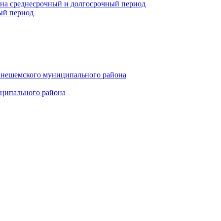
 на среднесрочный и долгосрочный период
ый период
инешемского муниципального района
иципального района