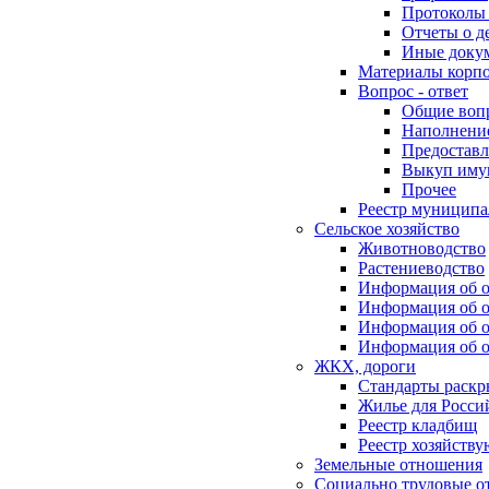
Протоколы 
Отчеты о д
Иные доку
Материалы корп
Вопрос - ответ
Общие воп
Наполнение
Предоставл
Выкуп иму
Прочее
Реестр муниципа
Сельское хозяйство
Животноводство
Растениеводство
Информация об о
Информация об о
Информация об о
Информация об о
ЖКХ, дороги
Стандарты раск
Жилье для Росси
Реестр кладбищ
Реестр хозяйств
Земельные отношения
Социально трудовые о