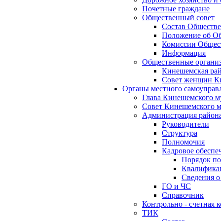
Почетные граждане
Общественный совет
Состав Обществе
Положение об Об
Комиссии Общест
Информация
Общественные органи
Кинешемская рай
Совет женщин К
Органы местного самоуправ
Глава Кинешемского м
Совет Кинешемского м
Администрация район
Руководители
Структура
Полномочия
Кадровое обеспе
Порядок по
Квалификац
Сведения о
ГО и ЧС
Справочник
Контрольно - счетная
ТИК