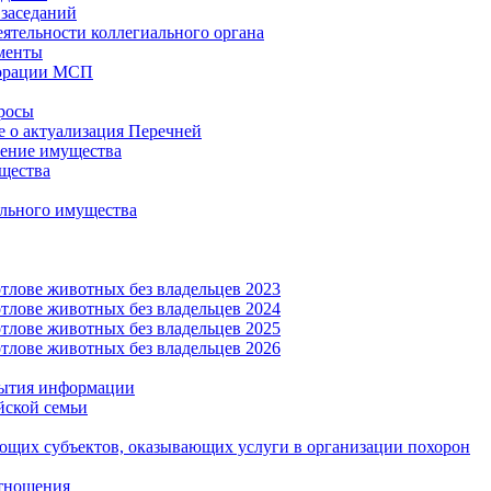
заседаний
еятельности коллегиального органа
менты
орации МСП
росы
 о актуализация Перечней
ение имущества
щества
льного имущества
тлове животных без владельцев 2023
тлове животных без владельцев 2024
тлове животных без владельцев 2025
тлове животных без владельцев 2026
рытия информации
йской семьи
ующих субъектов, оказывающих услуги в организации похорон
тношения