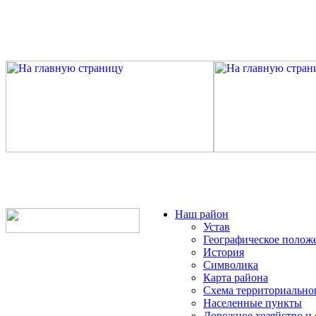
Наш район
Устав
Географическое полож
История
Символика
Карта района
Схема территориально
Населенные пункты
Дорожное хозяйство и 