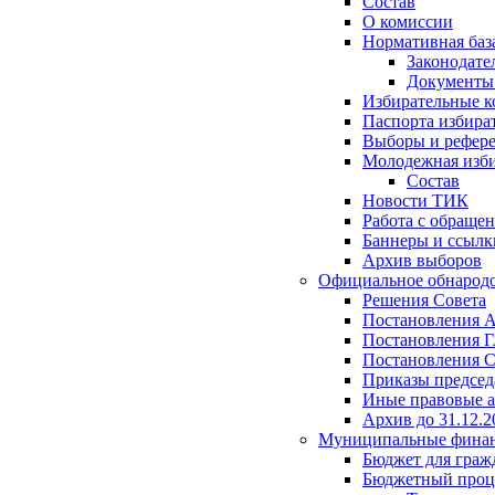
Состав
О комиссии
Нормативная баз
Законодате
Документ
Избирательные 
Паспорта избира
Выборы и рефер
Молодежная изби
Состав
Новости ТИК
Работа с обраще
Баннеры и ссылк
Архив выборов
Официальное обнарод
Решения Совета
Постановления 
Постановления Г
Постановления С
Приказы председ
Иные правовые 
Архив до 31.12.2
Муниципальные фина
Бюджет для граж
Бюджетный проц