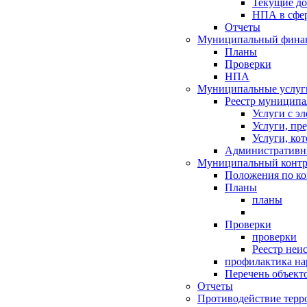
Текущие д
НПА в сфер
Отчеты
Муниципальный финан
Планы
Проверки
НПА
Муниципальные услуг
Реестр муниципа
Услуги с э
Услуги, пр
Услуги, ко
Административн
Муниципальный контр
Положения по к
Планы
планы
Проверки
проверки
Реестр неи
профилактика на
Перечень объект
Отчеты
Противодействие терр