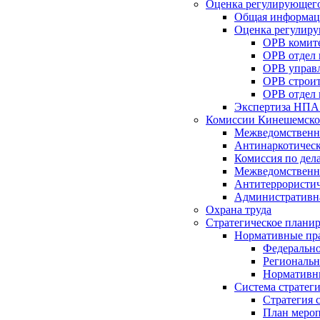
Оценка регулирующего
Общая информац
Оценка регулиру
ОРВ комите
ОРВ отдел
ОРВ управл
ОРВ строит
ОРВ отдел 
Экспертиза НПА
Комиссии Кинешемско
Межведомственна
Антинаркотическ
Комиссия по дел
Межведомственна
Антитеррористич
Административн
Охрана труда
Стратегическое плани
Нормативные пр
Федерально
Региональн
Нормативн
Система стратег
Стратегия 
План мероп