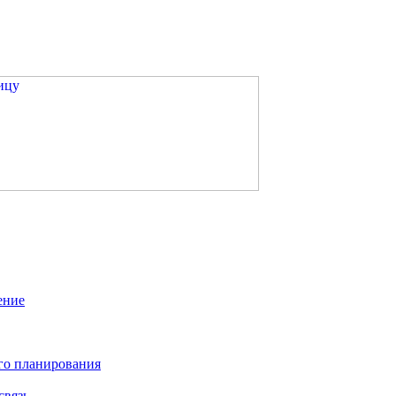
ение
го планирования
связь