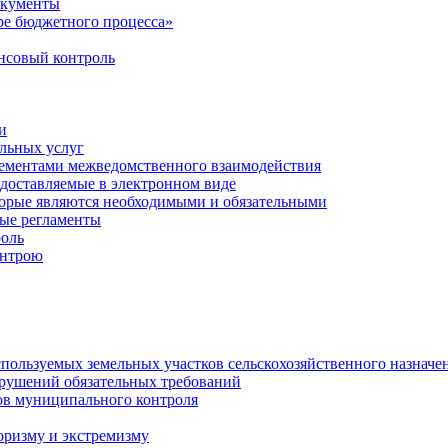
окументы
е бюджетного процесса»
совый контроль
и
льных услуг
лементами межведомственного взаимодействия
едоставляемые в электронном виде
торые являются необходимыми и обязательными
ые регламенты
оль
онтрою
спользуемых земельных участков сельскохозяйственного назначе
рушений обязательных требований
ов муниципального контроля
оризму и экстремизму