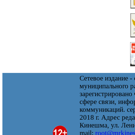
Сетевое издание 
муниципального 
зарегистрировано
сфере связи, инф
коммуникаций. се
2018 г. Адрес реда
Кинешма, ул. Ленин
mail:
root@mrkine