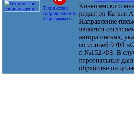
Кинешемского мун
Техническое
редактор Катаев А
сопровождение:
«Программ+»
Направление письм
является согласие
автора письма, ук
со статьей 9 ФЗ «
г. №152-ФЗ. В случ
персональные данн
обработке он долж