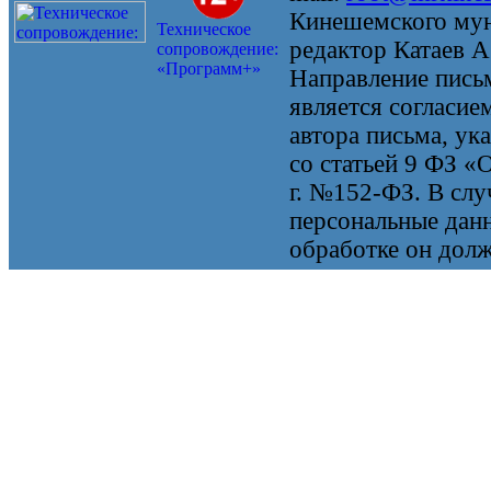
Кинешемского мун
Техническое
редактор Катаев А
сопровождение:
«Программ+»
Направление письм
является согласие
автора письма, ук
со статьей 9 ФЗ «
г. №152-ФЗ. В случ
персональные данн
обработке он долж