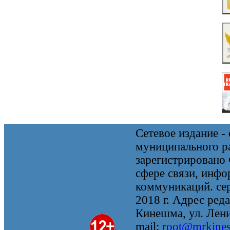
Сетевое издание 
муниципального 
зарегистрировано
сфере связи, инф
коммуникаций. се
2018 г. Адрес реда
Кинешма, ул. Ленин
mail:
root@mrkine