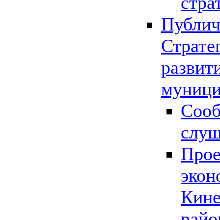
стра
Публич
Страте
развит
муници
Сооб
слу
Прое
экон
Кине
райо