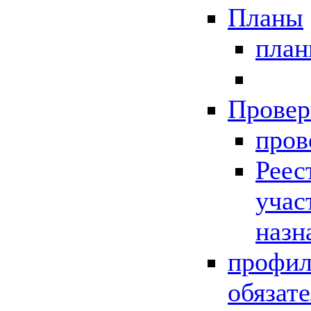
Планы
пла
Провер
пров
Реес
учас
назн
профил
обязат