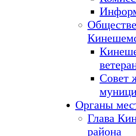
Инфор
Обществе
Кинешемс
Кинеше
ветера
Совет 
муници
Органы мес
Глава Ки
района