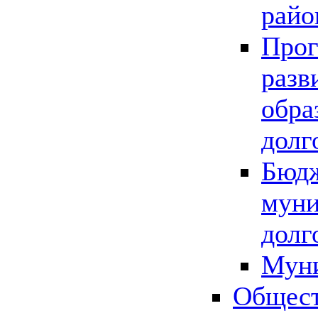
райо
Прог
разв
обра
долг
Бюдж
муни
долг
Мун
Общест