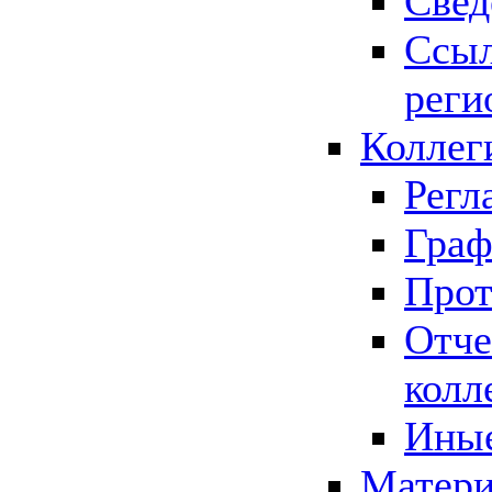
Свед
Ссыл
реги
Коллег
Регл
Граф
Прот
Отче
колл
Иные
Матери