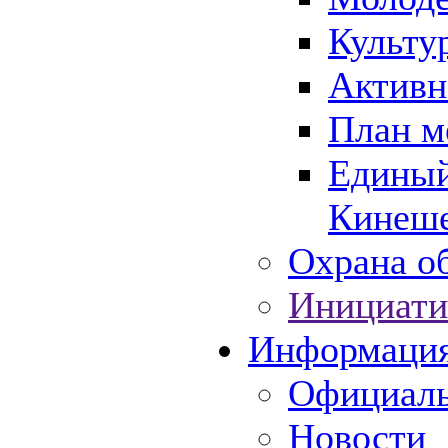
Культу
Активн
План м
Единый
Кинеше
Охрана об
Инициати
Информаци
Официаль
Новости