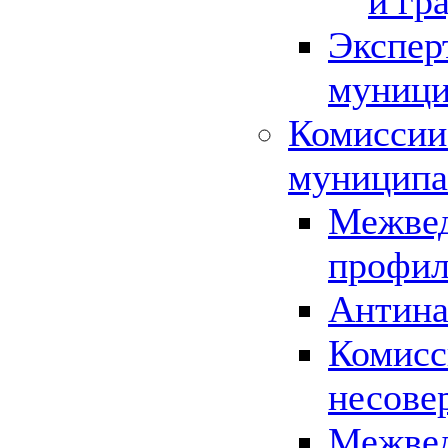
и гр
Экспер
муници
Комиссии
муниципа
Межвед
профил
Антина
Комисс
несове
Межвед