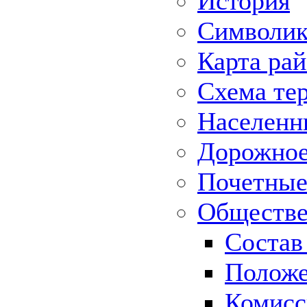
История
Символик
Карта ра
Схема те
Населенн
Дорожное 
Почетные
Обществе
Состав
Положе
Комисс