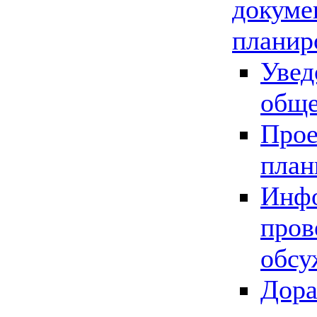
докуме
планир
Увед
обще
Прое
план
Инфо
пров
обсу
Дора