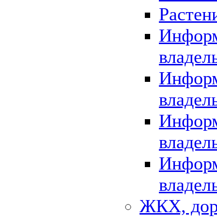
Растен
Информ
владел
Информ
владел
Информ
владел
Информ
владел
ЖКХ, дор