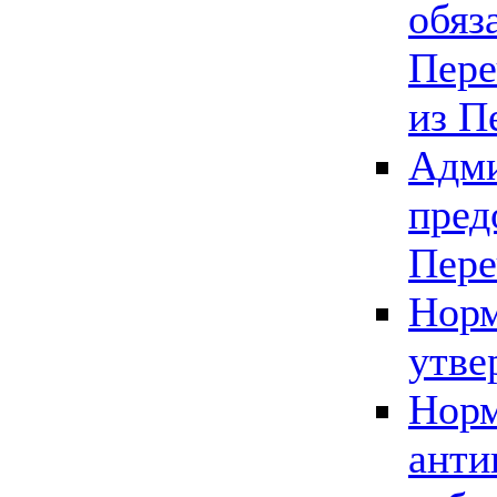
обяз
Пере
из П
Адми
пред
Пере
Норм
утве
Норм
анти