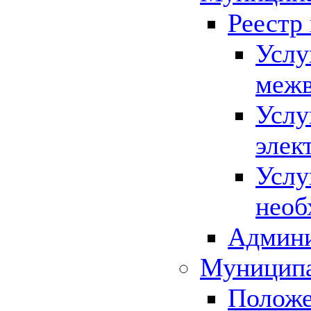
Реестр
Услу
межв
Услу
элек
Услу
необ
Админи
Муниципа
Положе