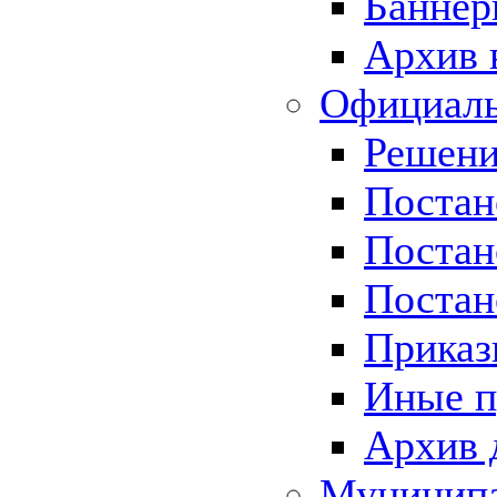
Баннер
Архив 
Официаль
Решени
Постан
Постан
Постан
Приказ
Иные п
Архив 
Муницип