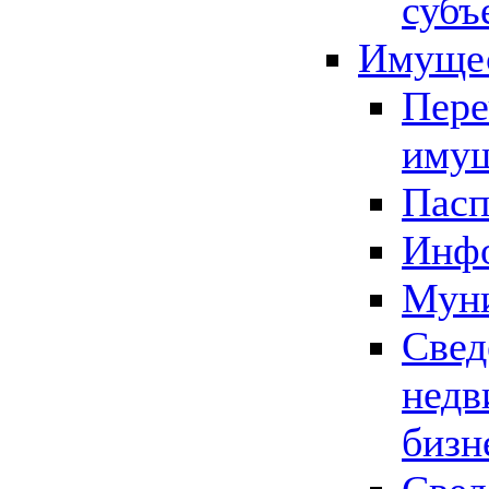
субъ
Имущес
Пере
имущ
Пасп
Инфо
Муни
Свед
недв
бизн