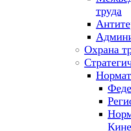
труда
Антите
Админи
Охрана т
Стратеги
Нормат
Феде
Реги
Норм
Кине