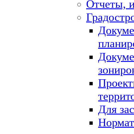
Отчеты, 
Градостр
Докуме
планир
Докуме
зониро
Проект
террит
Для за
Нормат