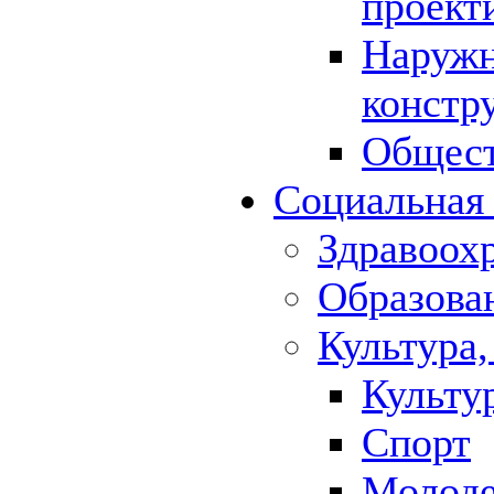
проект
Наружн
констр
Общест
Социальная
Здравоох
Образова
Культура,
Культу
Спорт
Молод