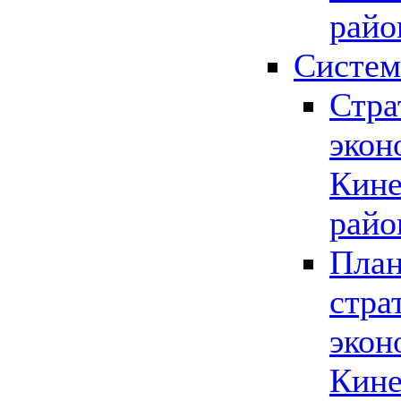
райо
Систем
Стра
экон
Кине
райо
План
стра
экон
Кине