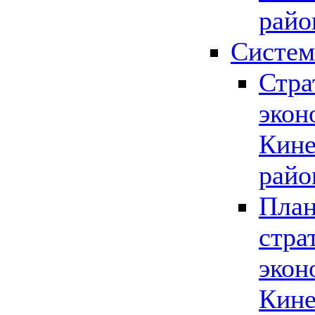
райо
Систем
Стра
экон
Кине
райо
План
стра
экон
Кине