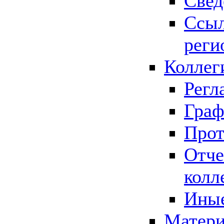
Свед
Ссыл
реги
Коллег
Регл
Граф
Прот
Отче
колл
Иные
Матери