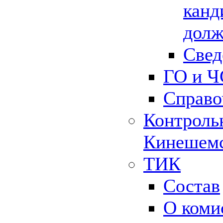
канд
долж
Свед
ГО и Ч
Справо
Контрольн
Кинешемс
ТИК
Состав
О коми