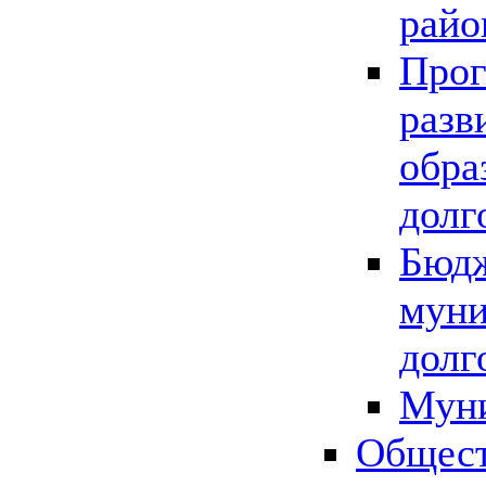
райо
Прог
разв
обра
долг
Бюдж
муни
долг
Мун
Общест