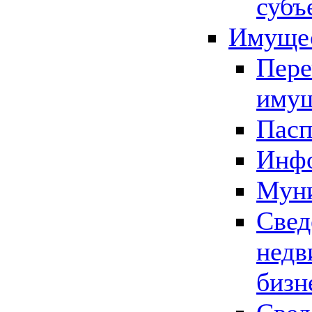
субъ
Имущес
Пере
имущ
Пасп
Инфо
Муни
Свед
недв
бизн