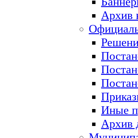
Баннер
Архив 
Официаль
Решени
Постан
Постан
Постан
Приказ
Иные п
Архив 
Муницип