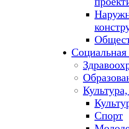
проект
Наружн
констр
Общест
Социальная
Здравоох
Образова
Культура,
Культу
Спорт
Молод