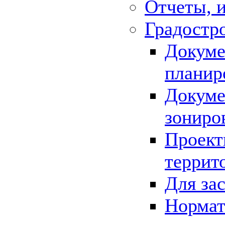
Отчеты, 
Градостр
Докуме
планир
Докуме
зониро
Проект
террит
Для за
Нормат