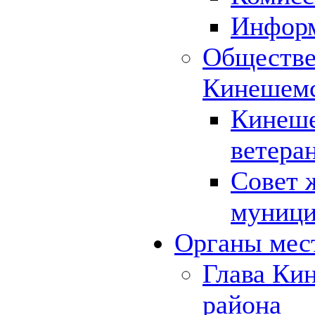
Инфор
Обществе
Кинешемс
Кинеше
ветера
Совет 
муници
Органы мес
Глава Ки
района