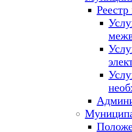
Реестр
Услу
межв
Услу
элек
Услу
необ
Админи
Муниципа
Положе