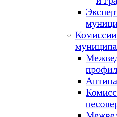
и гр
Экспер
муници
Комиссии
муниципа
Межвед
профил
Антина
Комисс
несове
Межвед