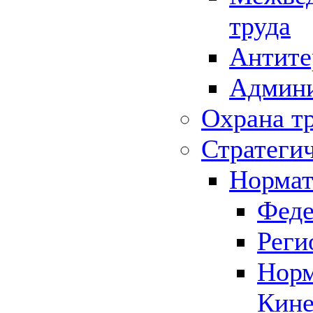
труда
Антите
Админи
Охрана т
Стратеги
Нормат
Феде
Реги
Норм
Кине