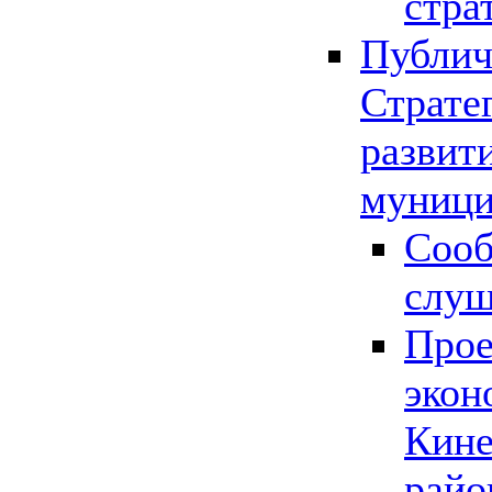
стра
Публич
Страте
развит
муници
Сооб
слу
Прое
экон
Кине
райо