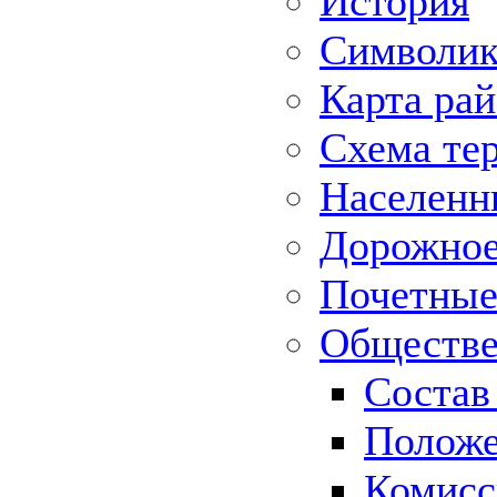
История
Символик
Карта ра
Схема те
Населенн
Дорожное 
Почетные
Обществе
Состав
Положе
Комисс