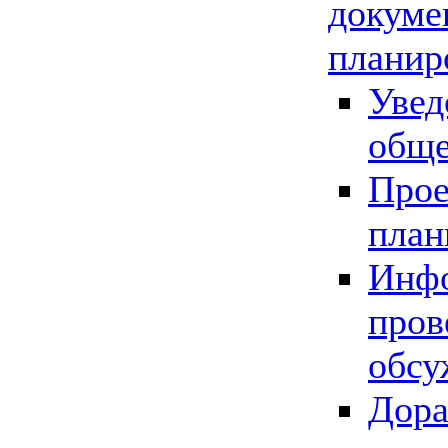
докуме
планир
Увед
обще
Прое
план
Инфо
пров
обсу
Дора