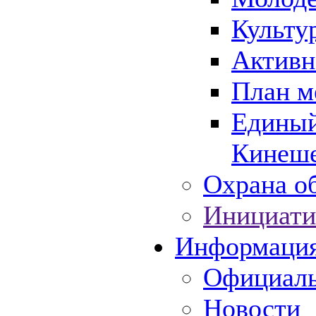
Культу
Активн
План м
Единый
Кинеше
Охрана об
Инициати
Информаци
Официаль
Новости