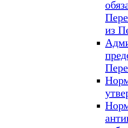
обяз
Пере
из П
Адми
пред
Пере
Норм
утве
Норм
анти