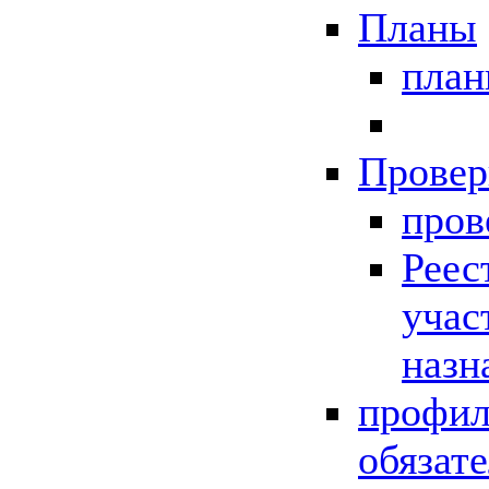
Планы
пла
Провер
пров
Реес
учас
назн
профил
обязат