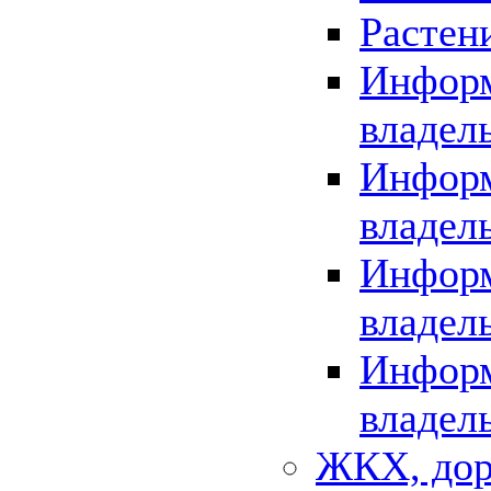
Растен
Информ
владел
Информ
владел
Информ
владел
Информ
владел
ЖКХ, дор