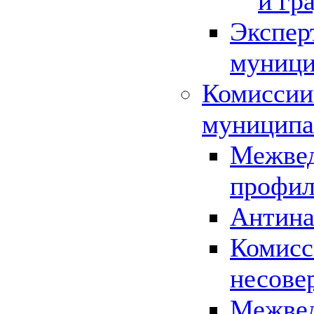
и гр
Экспер
муници
Комиссии
муниципа
Межвед
профил
Антина
Комисс
несове
Межвед