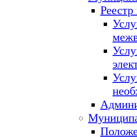
Реестр
Услу
межв
Услу
элек
Услу
необ
Админи
Муниципа
Положе