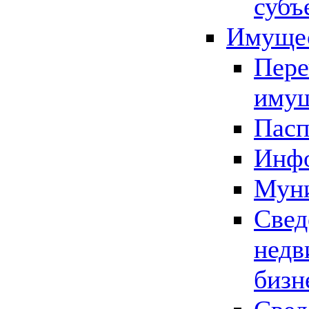
субъ
Имущес
Пере
имущ
Пасп
Инфо
Муни
Свед
недв
бизн