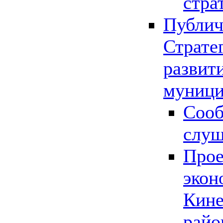
стра
Публич
Страте
развит
муници
Сооб
слу
Прое
экон
Кине
райо