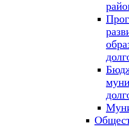
райо
Прог
разв
обра
долг
Бюдж
муни
долг
Мун
Общест