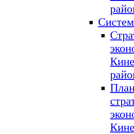
райо
Систем
Стра
экон
Кине
райо
План
стра
экон
Кине