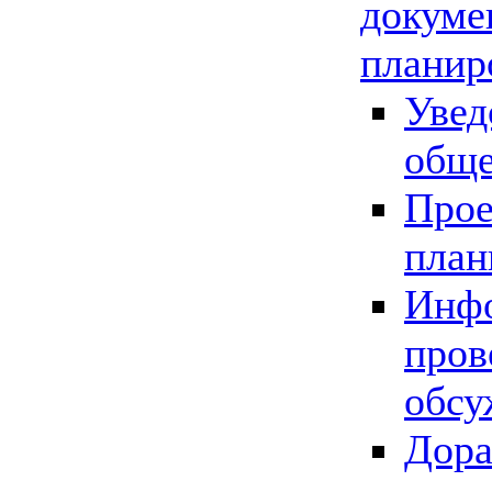
докуме
планир
Увед
обще
Прое
план
Инфо
пров
обсу
Дора