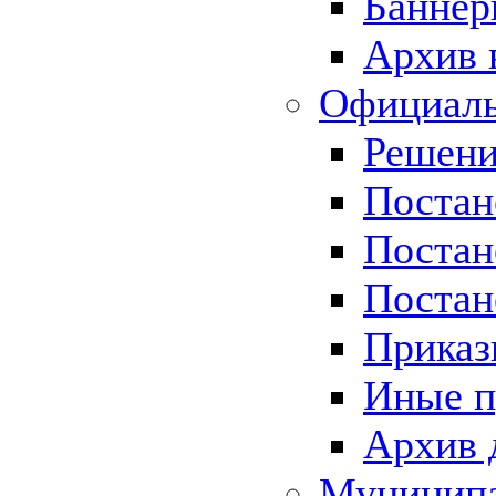
Баннер
Архив 
Официаль
Решени
Постан
Постан
Постан
Приказ
Иные п
Архив 
Муницип