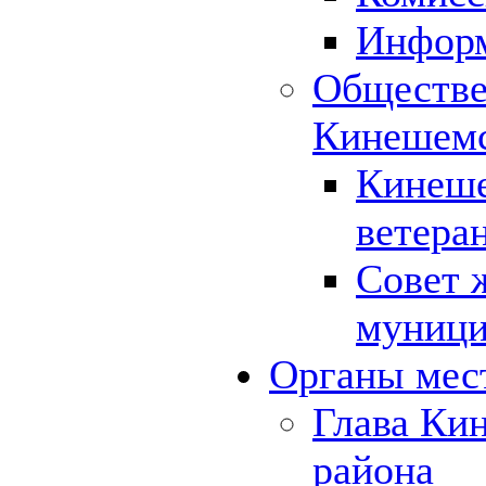
Инфор
Обществе
Кинешемс
Кинеше
ветера
Совет 
муници
Органы мес
Глава Ки
района