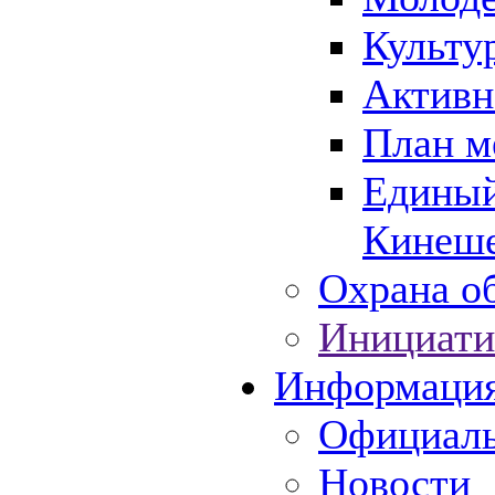
Культу
Активн
План м
Единый
Кинеше
Охрана об
Инициати
Информаци
Официаль
Новости