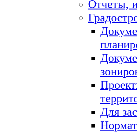
Отчеты, 
Градостр
Докуме
планир
Докуме
зониро
Проект
террит
Для за
Нормат