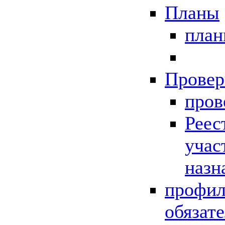
Планы
пла
Провер
пров
Реес
учас
назн
профил
обязат