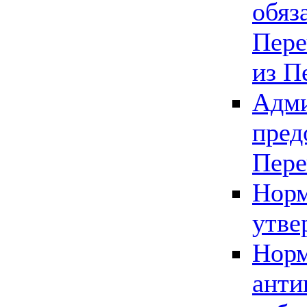
обяз
Пере
из П
Адми
пред
Пере
Норм
утве
Норм
анти