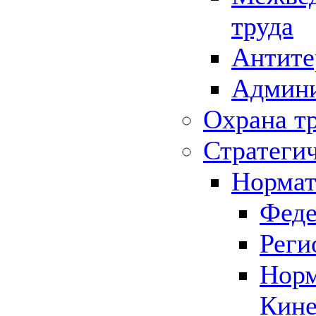
труда
Антите
Админи
Охрана т
Стратеги
Нормат
Феде
Реги
Норм
Кине