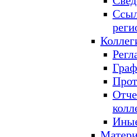
Свед
Ссыл
реги
Коллег
Регл
Граф
Прот
Отче
колл
Иные
Матери