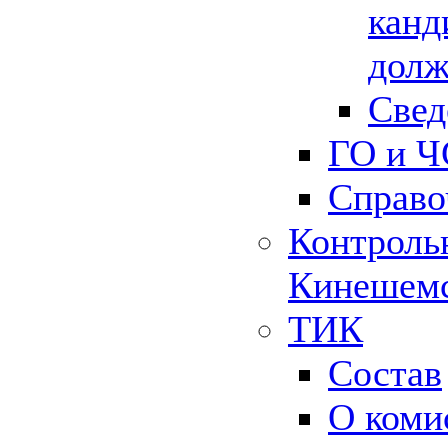
канд
долж
Свед
ГО и Ч
Справо
Контрольн
Кинешемс
ТИК
Состав
О коми