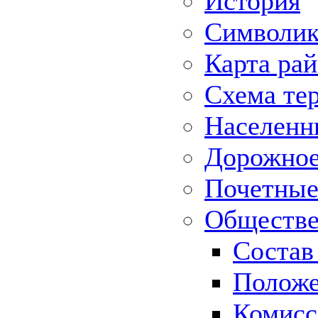
История
Символик
Карта ра
Схема те
Населенн
Дорожное 
Почетные
Обществе
Состав
Положе
Комисс