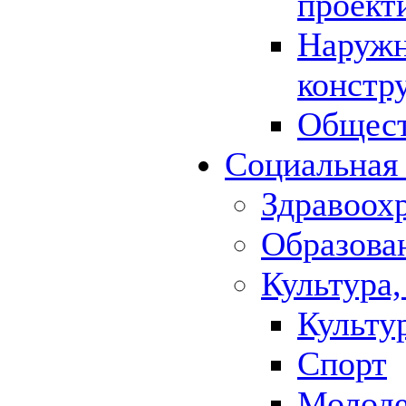
проект
Наружн
констр
Общест
Социальная
Здравоох
Образова
Культура,
Культу
Спорт
Молод