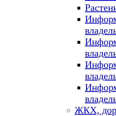
Растен
Информ
владел
Информ
владел
Информ
владел
Информ
владел
ЖКХ, дор