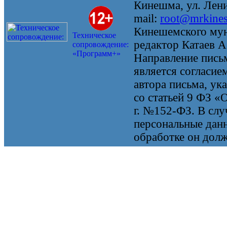
Кинешма, ул. Ленин
mail:
root@mrkine
Кинешемского мун
Техническое
редактор Катаев А
сопровождение:
«Программ+»
Направление письм
является согласие
автора письма, ук
со статьей 9 ФЗ «
г. №152-ФЗ. В случ
персональные данн
обработке он долж