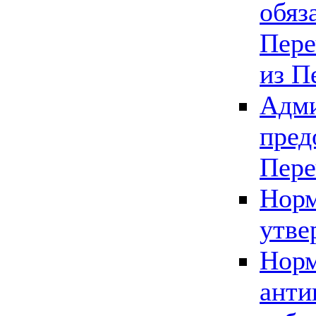
обяз
Пере
из П
Адми
пред
Пере
Норм
утве
Норм
анти