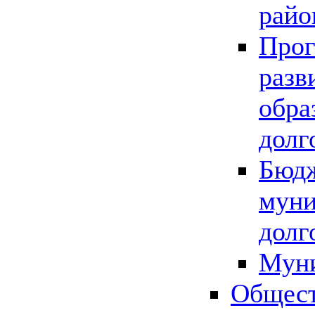
райо
Прог
разв
обра
долг
Бюдж
муни
долг
Мун
Общест