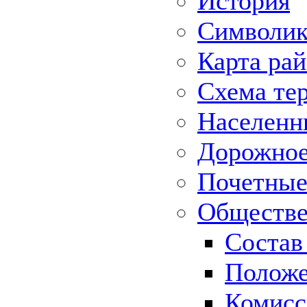
История
Символик
Карта ра
Схема те
Населенн
Дорожное 
Почетные
Обществе
Состав
Положе
Комисс