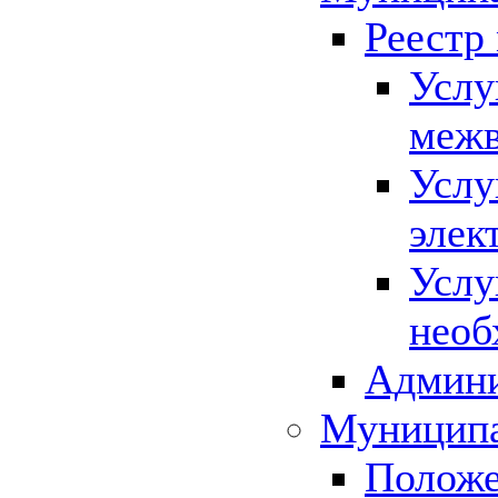
Реестр
Услу
межв
Услу
элек
Услу
необ
Админи
Муниципа
Положе