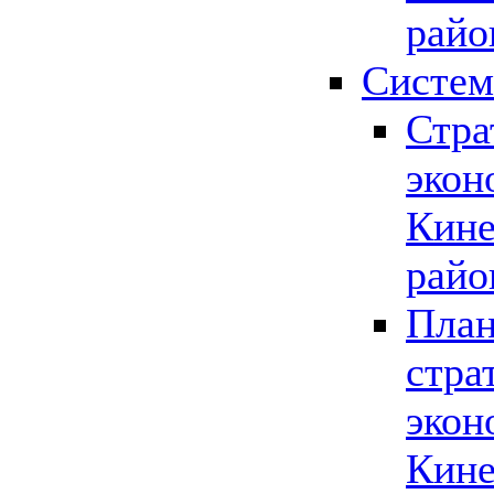
райо
Систем
Стра
экон
Кине
райо
План
стра
экон
Кине