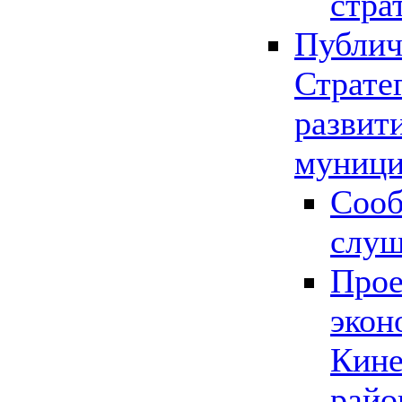
стра
Публич
Страте
развит
муници
Сооб
слу
Прое
экон
Кине
райо