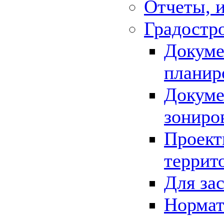
Отчеты, 
Градостр
Докуме
планир
Докуме
зониро
Проект
террит
Для за
Нормат