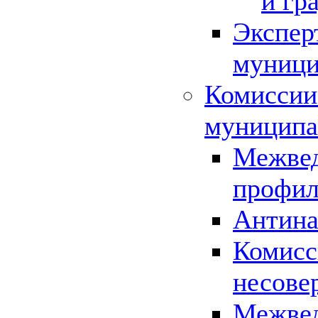
и гр
Экспер
муници
Комиссии
муниципа
Межвед
профил
Антина
Комисс
несове
Межвед