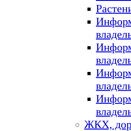
Растен
Информ
владел
Информ
владел
Информ
владел
Информ
владел
ЖКХ, дор