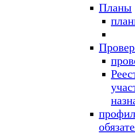
Планы
пла
Провер
пров
Реес
учас
назн
профил
обязат