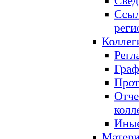
Свед
Ссыл
реги
Коллег
Регл
Граф
Прот
Отче
колл
Иные
Матери