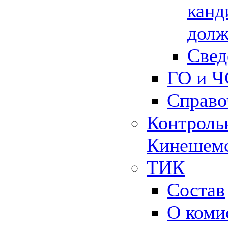
канд
долж
Свед
ГО и Ч
Справо
Контрольн
Кинешемс
ТИК
Состав
О коми