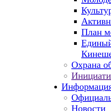
Культу
Активн
План м
Единый
Кинеше
Охрана об
Инициати
Информаци
Официаль
Новости