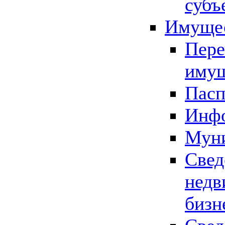
субъ
Имущес
Пере
имущ
Пасп
Инфо
Муни
Свед
недв
бизн