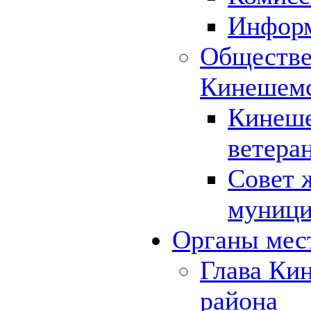
Инфор
Обществе
Кинешемс
Кинеше
ветера
Совет 
муници
Органы мес
Глава Ки
района