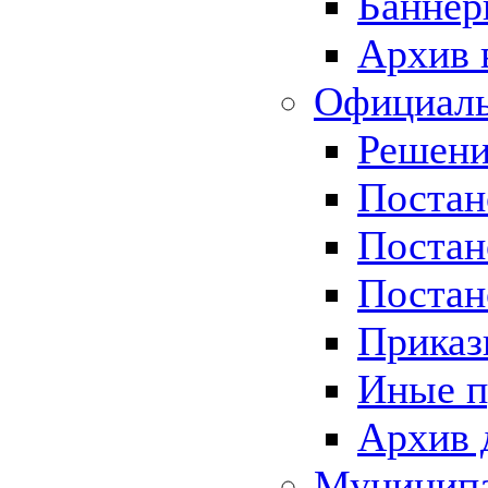
Баннер
Архив 
Официаль
Решени
Постан
Постан
Постан
Приказ
Иные п
Архив 
Муницип