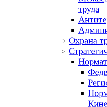
труда
Антите
Админи
Охрана т
Стратеги
Нормат
Феде
Реги
Норм
Кине