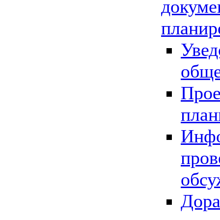
докуме
планир
Увед
обще
Прое
план
Инфо
пров
обсу
Дора