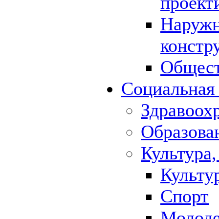
проект
Наружн
констр
Общест
Социальная
Здравоох
Образова
Культура,
Культу
Спорт
Молод