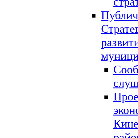
стра
Публич
Страте
развит
муници
Сооб
слу
Прое
экон
Кине
райо