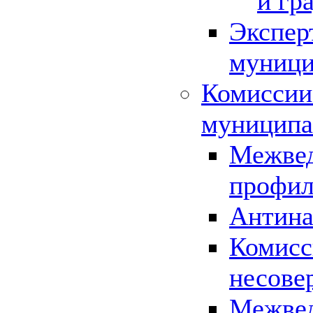
и гр
Экспер
муници
Комиссии
муниципа
Межвед
профил
Антина
Комисс
несове
Межвед