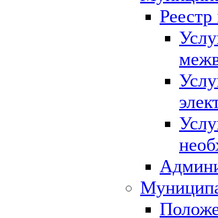
Реестр
Услу
межв
Услу
элек
Услу
необ
Админи
Муниципа
Положе