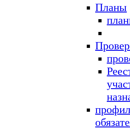
Планы
пла
Провер
пров
Реес
учас
назн
профил
обязат