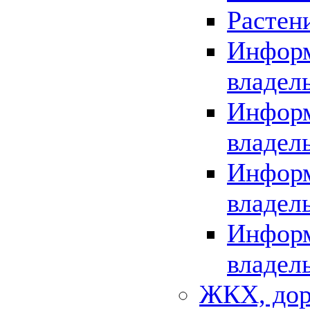
Растен
Информ
владел
Информ
владел
Информ
владел
Информ
владел
ЖКХ, дор