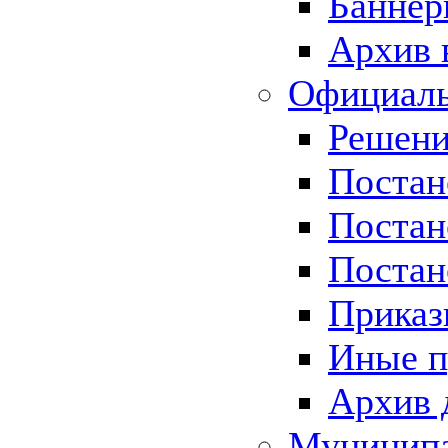
Баннер
Архив 
Официаль
Решени
Постан
Постан
Постан
Приказ
Иные п
Архив 
Муницип