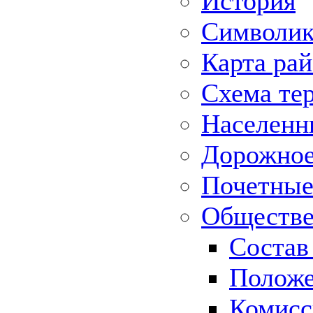
История
Символик
Карта ра
Схема те
Населенн
Дорожное 
Почетные
Обществе
Состав
Положе
Комисс