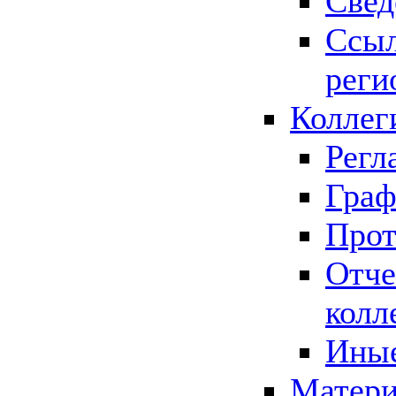
Свед
Ссыл
реги
Коллег
Регл
Граф
Прот
Отче
колл
Иные
Матери