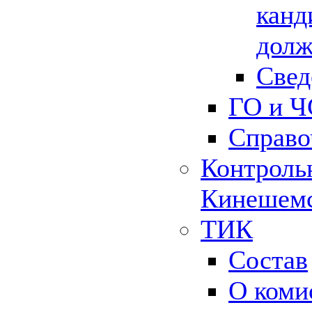
канд
долж
Свед
ГО и Ч
Справо
Контрольн
Кинешемс
ТИК
Состав
О коми