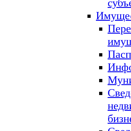
субъ
Имущес
Пере
имущ
Пасп
Инфо
Муни
Свед
недв
бизн