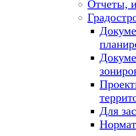
Отчеты, 
Градостр
Докуме
планир
Докуме
зониро
Проект
террит
Для за
Нормат