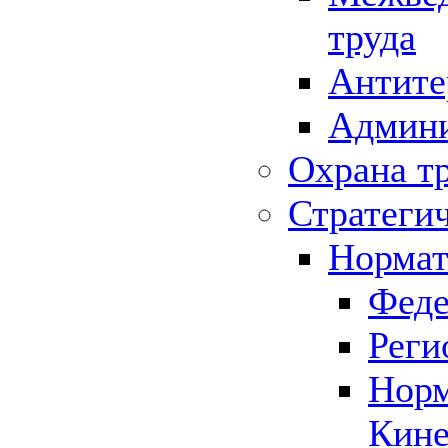
труда
Антите
Админи
Охрана т
Стратеги
Нормат
Феде
Реги
Норм
Кине