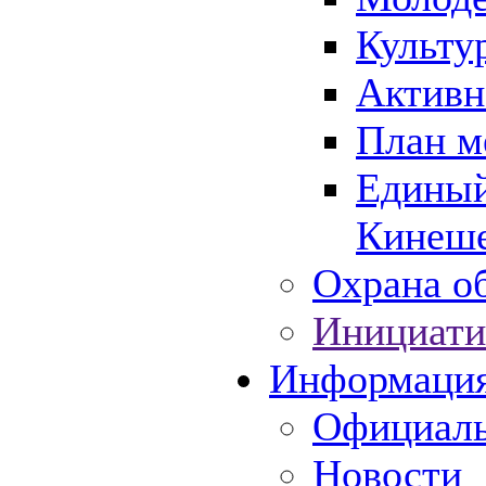
Культу
Активн
План м
Единый
Кинеше
Охрана об
Инициати
Информаци
Официаль
Новости