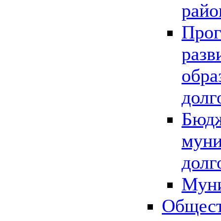
райо
Прог
разв
обра
долг
Бюдж
муни
долг
Мун
Общест