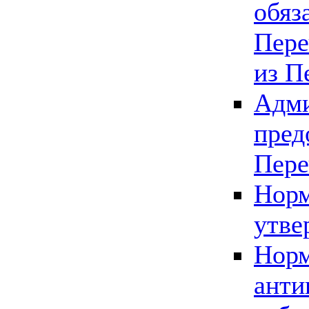
обяз
Пере
из П
Адми
пред
Пере
Норм
утве
Норм
анти