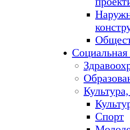
проект
Наружн
констр
Общест
Социальная
Здравоох
Образова
Культура,
Культу
Спорт
Молод