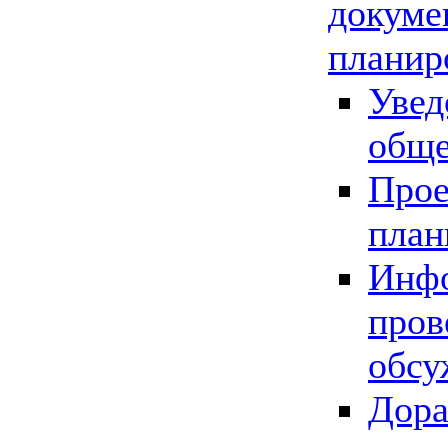
докуме
планир
Увед
обще
Прое
план
Инфо
пров
обсу
Дора