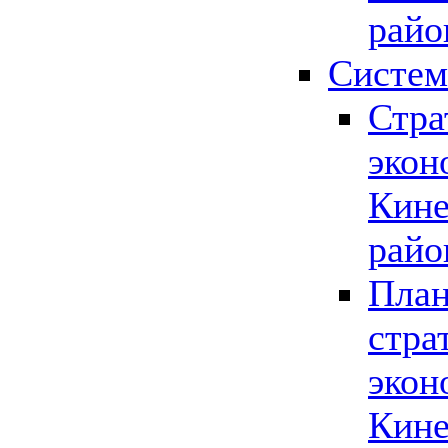
райо
Систем
Стра
экон
Кине
райо
План
стра
экон
Кине