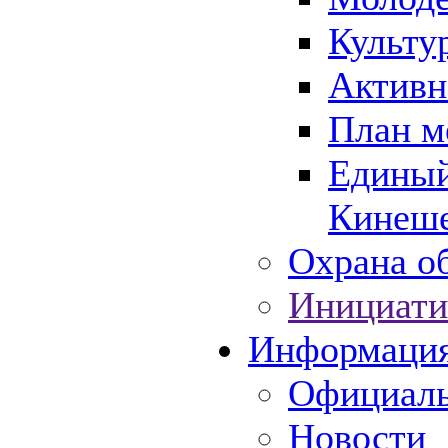
Культу
Активн
План м
Единый
Кинеше
Охрана об
Инициати
Информаци
Официаль
Новости