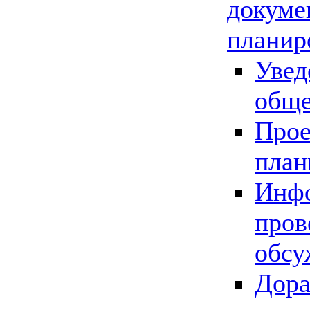
докуме
планир
Увед
обще
Прое
план
Инфо
пров
обсу
Дора