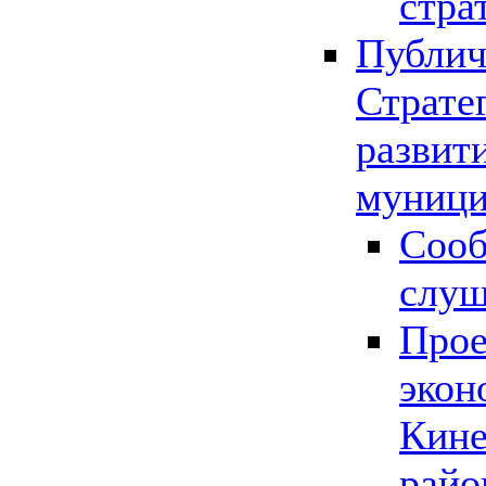
стра
Публич
Страте
развит
муници
Сооб
слу
Прое
экон
Кине
райо