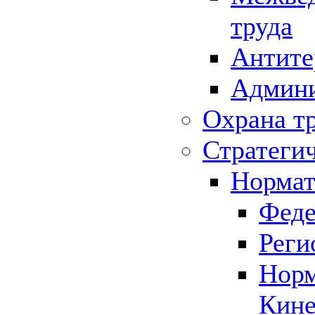
труда
Антите
Админи
Охрана т
Стратеги
Нормат
Феде
Реги
Норм
Кине