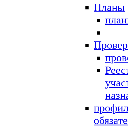
Планы
пла
Провер
пров
Реес
учас
назн
профил
обязат