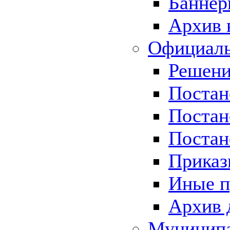
Баннер
Архив 
Официаль
Решени
Постан
Постан
Постан
Приказ
Иные п
Архив 
Муницип