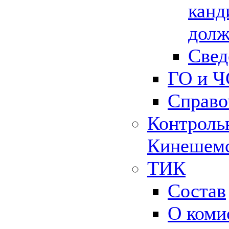
канд
долж
Свед
ГО и Ч
Справо
Контрольн
Кинешемс
ТИК
Состав
О коми