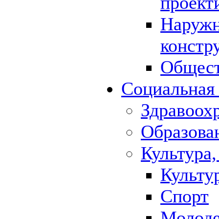
проект
Наружн
констр
Общест
Социальная
Здравоох
Образова
Культура,
Культу
Спорт
Молод