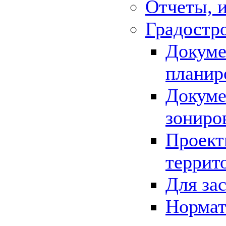
Отчеты, 
Градостр
Докуме
планир
Докуме
зониро
Проект
террит
Для за
Нормат