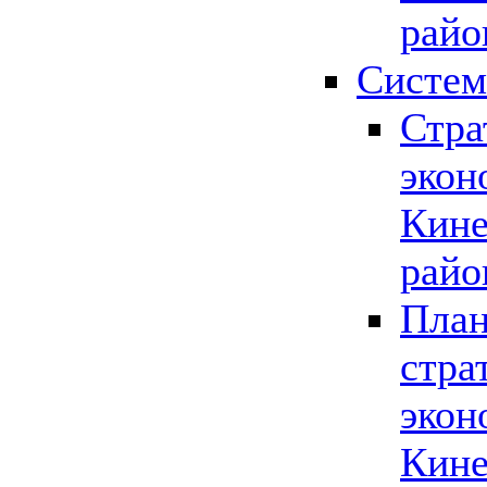
райо
Систем
Стра
экон
Кине
райо
План
стра
экон
Кине