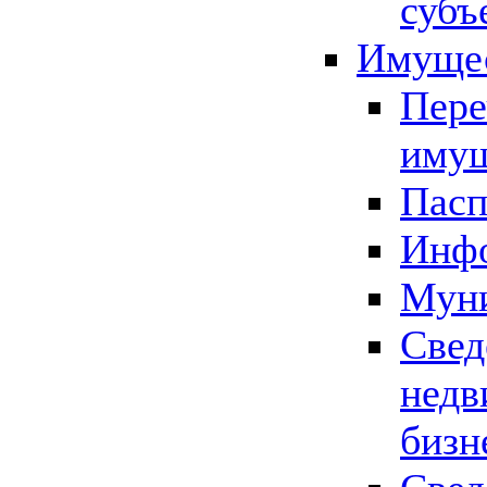
субъ
Имущес
Пере
имущ
Пасп
Инфо
Муни
Свед
недв
бизн