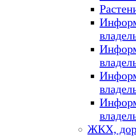
Растен
Информ
владел
Информ
владел
Информ
владел
Информ
владел
ЖКХ, дор