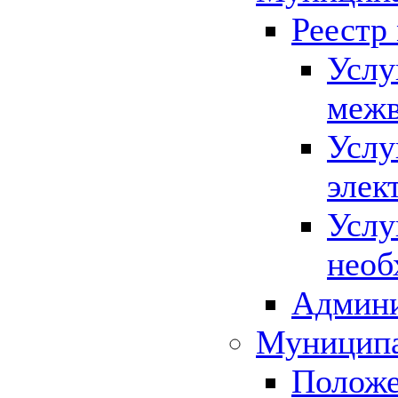
Реестр
Услу
межв
Услу
элек
Услу
необ
Админи
Муниципа
Положе