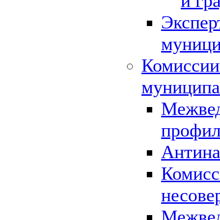
и гр
Экспер
муници
Комиссии
муниципа
Межвед
профил
Антина
Комисс
несове
Межвед