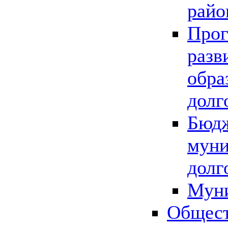
райо
Прог
разв
обра
долг
Бюдж
муни
долг
Мун
Общест