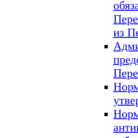
обяз
Пере
из П
Адми
пред
Пере
Норм
утве
Норм
анти