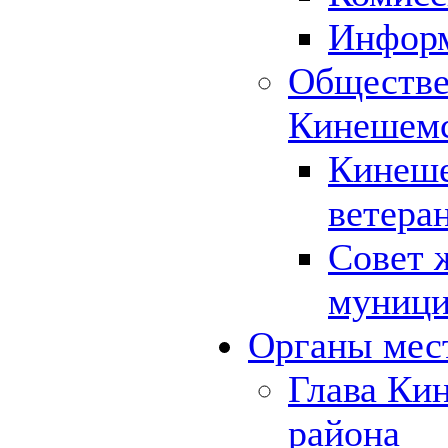
Инфор
Обществе
Кинешемс
Кинеше
ветера
Совет 
муници
Органы мес
Глава Ки
района