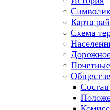
История
Символик
Карта ра
Схема те
Населенн
Дорожное 
Почетные
Обществе
Состав
Положе
Комисс