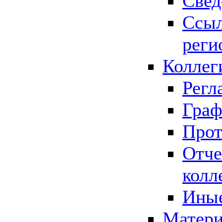
Свед
Ссыл
реги
Коллег
Регл
Граф
Прот
Отче
колл
Иные
Матери