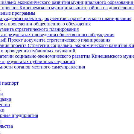
циально-экономического развития муниципального образования
прогноз Кинешемского муниципального района на долгосрочн
ьные программы
суждения проектов документов стратегического планирования
е о проведении общественного обсуждения
умента стратегического планирования
 о результатах проведения общественного обсуждения
ый Проект документа стратегического планирования
ния проекта Стратегии социально- экономического развития К
 о проведении публичных слушаний
атегии социально-экономического развития Кинешемского мун
 о результатах публичных слушаний
ьности органов местного самоуправления
 паспорт
о
ки
щадки
ство
ки
рные предприятия
а
льства
о