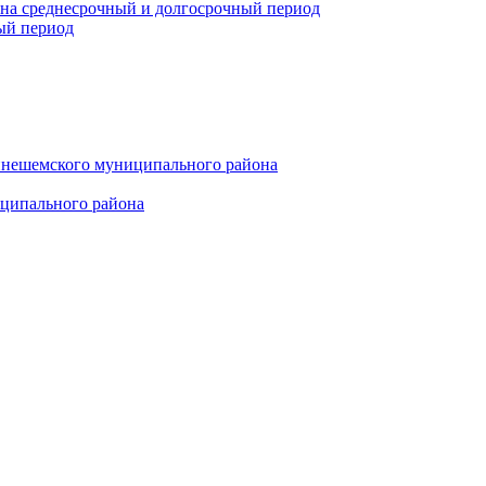
 на среднесрочный и долгосрочный период
ый период
инешемского муниципального района
иципального района