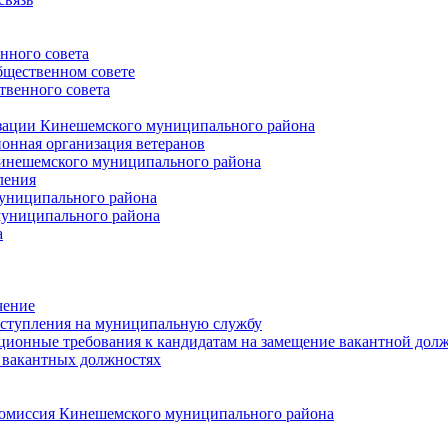
нного совета
щественном совете
венного совета
зации Кинешемского муниципального района
онная организация ветеранов
инешемского муниципального района
ления
униципального района
униципального района
а
чение
ступления на муниципальную службу
ионные требования к кандидатам на замещение вакантной дол
 вакантных должностях
 комиссия Кинешемского муниципального района