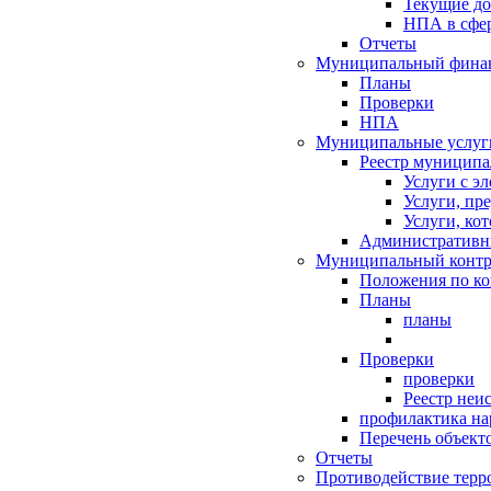
Текущие д
НПА в сфер
Отчеты
Муниципальный финан
Планы
Проверки
НПА
Муниципальные услуг
Реестр муниципа
Услуги с э
Услуги, пр
Услуги, ко
Административн
Муниципальный контр
Положения по к
Планы
планы
Проверки
проверки
Реестр неи
профилактика на
Перечень объект
Отчеты
Противодействие терр