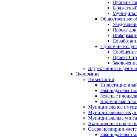
Прогноз со
Бюджетный 
Муниципал
Общественные об
Уведомлени
Проект док
Информация
Доработанн
Публичные слуша
Сообщение
Проект Стр
Заключение
Эффективность деятел
Экономика
Инвестиции
Инвестиционный
Законодательств
Зеленые площад
Коричневые пло
Муниципальное имуще
Муниципальные закуп
Муниципальные унита
Акционерные обществ
Сфера предприни-мате
Законодательств