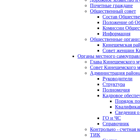
Почетные граждане
Общественный совет
Состав Обществе
Положение об Об
Комиссии Общест
Информация
Общественные органи
Кинешемская рай
Совет женщин К
Органы местного самоуправ
Глава Кинешемского м
Совет Кинешемского м
Администрация район
Руководители
Структура
Полномочия
Кадровое обеспе
Порядок по
Квалификац
Сведения о
ГО и ЧС
Справочник
Контрольно - счетная
ТИК