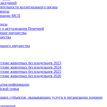
заседаний
еятельности коллегиального органа
менты
орации МСП
росы
 о актуализация Перечней
ение имущества
щества
льного имущества
тлове животных без владельцев 2023
тлове животных без владельцев 2024
тлове животных без владельцев 2025
тлове животных без владельцев 2026
рытия информации
йской семьи
ующих субъектов, оказывающих услуги в организации похорон
тношения