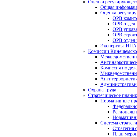
Оценка регулирующего
Общая информац
Оценка регулиру
ОРВ комите
ОРВ отдел
ОРВ управл
ОРВ строит
ОРВ отдел 
Экспертиза НПА
Комиссии Кинешемско
Межведомственна
Антинаркотическ
Комиссия по дел
Межведомственна
Антитеррористич
Административн
Охрана труда
Стратегическое плани
Нормативные пр
Федерально
Региональн
Нормативн
Система стратег
Стратегия 
План мероп