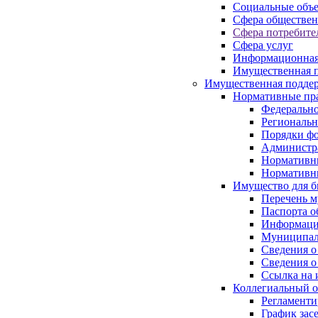
Социальные объ
Сфера обществен
Сфера потребите
Сфера услуг
Информационная
Имущественная п
Имущественная поддер
Нормативные пр
Федерально
Региональн
Порядки фо
Администра
Нормативн
Нормативн
Имущество для б
Перечень 
Паспорта о
Информация
Муниципал
Сведения о
Сведения о
Ссылка на 
Коллегиальный о
Регламент
График зас