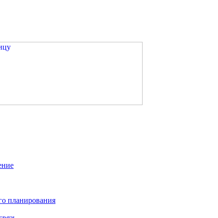
ение
го планирования
связь