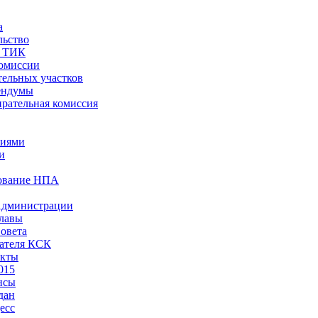
а
льство
ы ТИК
комиссии
тельных участков
ендумы
рательная комиссия
ниями
и
ование НПА
Администрации
лавы
овета
ателя КСК
акты
015
нсы
дан
есс