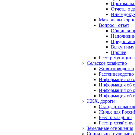
Протоколы 
Отчеты о д
Иные доку
Материалы корп
Вопрос - ответ
Общие воп
Наполнение
Предоставл
Выкуп иму
Прочее
Реестр муниципа
Сельское хозяйство
Животноводство
Растениеводство
Информация об о
Информация об о
Информация об о
Информация об о
ЖКХ, дороги
Стандарты раск
Жилье для Росси
Реестр кладбищ
Реестр хозяйств
Земельные отношения
Социально трудовые о