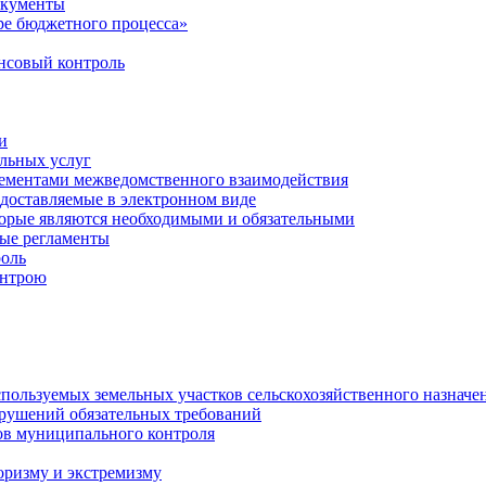
окументы
е бюджетного процесса»
совый контроль
и
льных услуг
лементами межведомственного взаимодействия
едоставляемые в электронном виде
торые являются необходимыми и обязательными
ые регламенты
оль
онтрою
спользуемых земельных участков сельскохозяйственного назначе
рушений обязательных требований
ов муниципального контроля
оризму и экстремизму