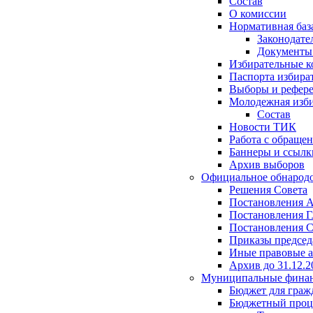
Состав
О комиссии
Нормативная баз
Законодате
Документ
Избирательные 
Паспорта избира
Выборы и рефер
Молодежная изби
Состав
Новости ТИК
Работа с обраще
Баннеры и ссылк
Архив выборов
Официальное обнарод
Решения Совета
Постановления 
Постановления Г
Постановления С
Приказы председ
Иные правовые 
Архив до 31.12.2
Муниципальные фина
Бюджет для граж
Бюджетный проц