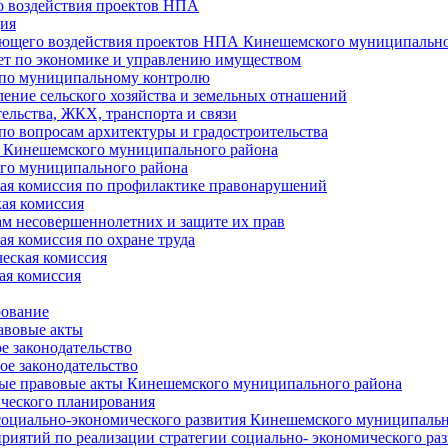
 воздействия проектов НПА
ия
ющего воздействия проектов НПА Кинешемского муниципально
т по экономике и управлению имуществом
 по муниципальному контролю
ение сельского хозяйства и земельных отнашений
ельства, ЖКХ, транспорта и связи
по вопросам архитектуры и градостроительства
 Кинешемского муниципального района
го муниципального района
я комиссия по профилактике правонарушений
ая комиссия
ам несовершеннолетних и защите их прав
я комиссия по охране труда
еская комиссия
ая комиссия
рование
авовые акты
е законодательство
ое законодательство
ые правовые акты Кинешемского муниципального района
ического планирования
социально-экономического развития Кинешемского муниципальн
риятий по реализации стратегии социально- экономического р