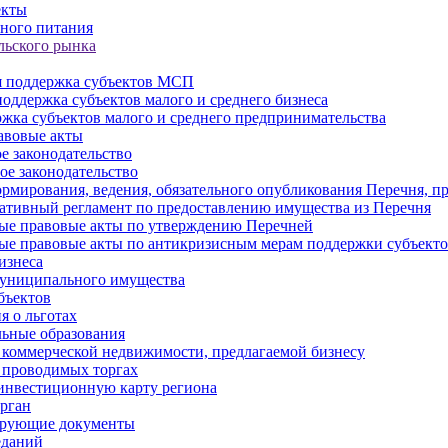
екты
ного питания
льского рынка
 поддержка субъектов МСП
оддержка субъектов малого и среднего бизнеса
жка субъектов малого и среднего предпринимательства
авовые акты
е законодательство
ое законодательство
рмирования, ведения, обязательного опубликования Перечня, п
тивный регламент по предоставлению имущества из Перечня
ые правовые акты по утверждению Перечней
ые правовые акты по антикризисным мерам поддержки субъек
изнеса
муниципального имущества
бъектов
 о льготах
ьные образования
 коммерческой недвижимости, предлагаемой бизнесу
 проводимых торгах
инвестиционную карту региона
рган
ирующие документы
еданий