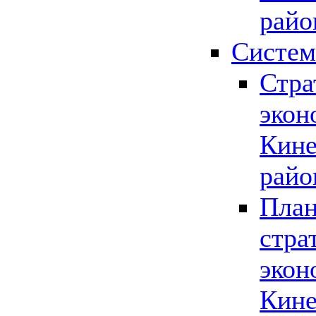
райо
Систем
Стра
экон
Кине
райо
План
стра
экон
Кине