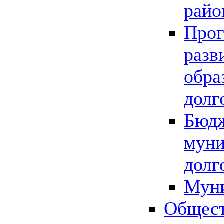
райо
Прог
разв
обра
долг
Бюдж
муни
долг
Мун
Общест