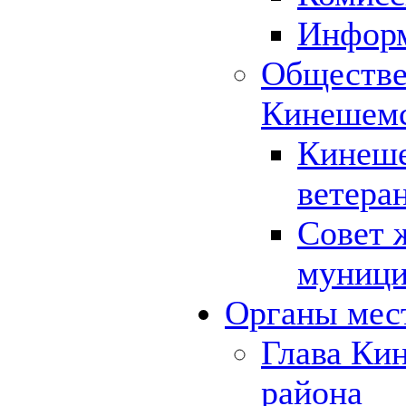
Инфор
Обществе
Кинешемс
Кинеше
ветера
Совет 
муници
Органы мес
Глава Ки
района