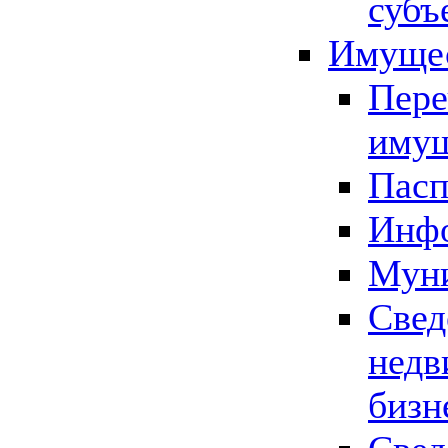
субъ
Имущес
Пере
имущ
Пасп
Инфо
Муни
Свед
недв
бизн