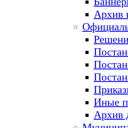
Баннер
Архив 
Официаль
Решени
Постан
Постан
Постан
Приказ
Иные п
Архив 
Муницип