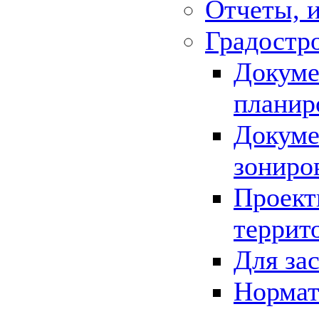
Отчеты, 
Градостр
Докуме
планир
Докуме
зониро
Проект
террит
Для за
Нормат