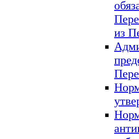
обяз
Пере
из П
Адми
пред
Пере
Норм
утве
Норм
анти