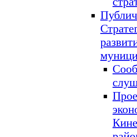
стра
Публич
Страте
развит
муници
Сооб
слу
Прое
экон
Кине
райо