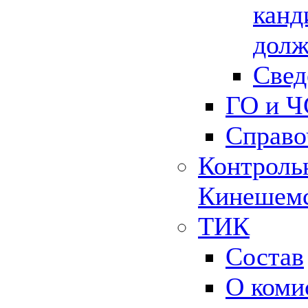
канд
долж
Свед
ГО и Ч
Справо
Контрольн
Кинешемс
ТИК
Состав
О коми