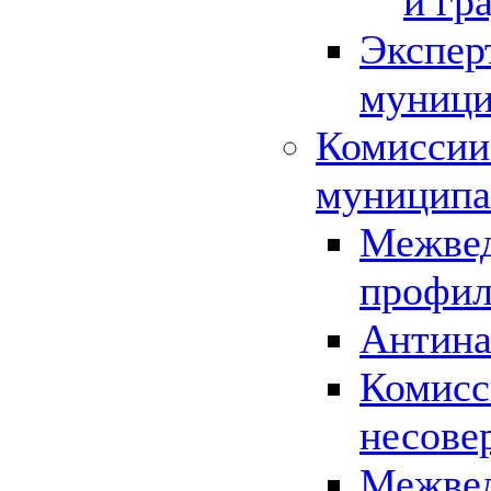
и гр
Экспер
муници
Комиссии
муниципа
Межвед
профил
Антина
Комисс
несове
Межвед