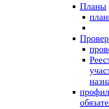
Планы
пла
Провер
пров
Реес
учас
назн
профил
обязат