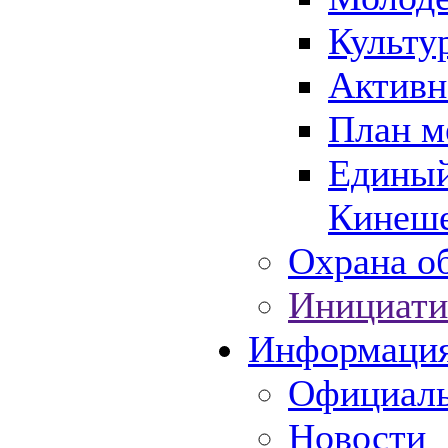
Культу
Активн
План м
Единый
Кинеше
Охрана об
Инициати
Информаци
Официаль
Новости