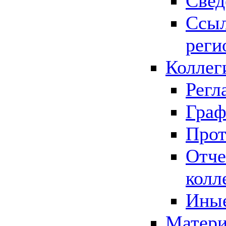
Свед
Ссыл
реги
Коллег
Регл
Граф
Прот
Отче
колл
Иные
Матери