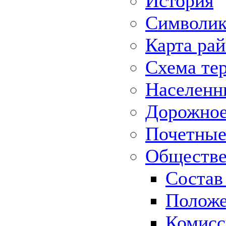
История
Символик
Карта ра
Схема те
Населенн
Дорожное 
Почетные
Обществе
Состав
Положе
Комисс