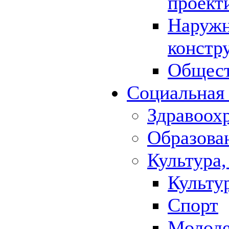
проект
Наружн
констр
Общест
Социальная
Здравоох
Образова
Культура,
Культу
Спорт
Молод