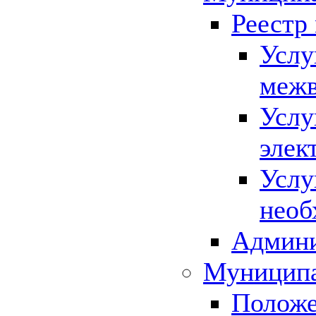
Реестр
Услу
межв
Услу
элек
Услу
необ
Админи
Муниципа
Положе