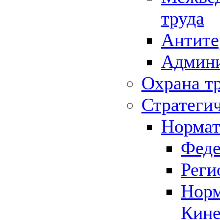
труда
Антите
Админи
Охрана т
Стратеги
Нормат
Феде
Реги
Норм
Кине