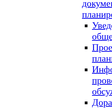
докуме
планир
Увед
обще
Прое
план
Инфо
пров
обсу
Дора