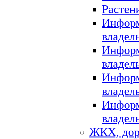
Растен
Информ
владел
Информ
владел
Информ
владел
Информ
владел
ЖКХ, дор