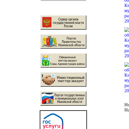
Но
На