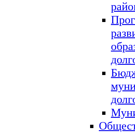
райо
Прог
разв
обра
долг
Бюдж
муни
долг
Мун
Общест