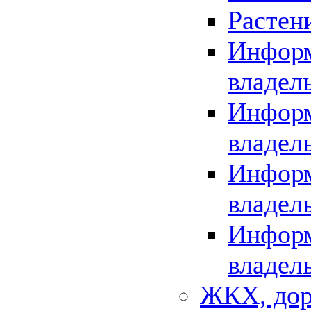
Растен
Информ
владел
Информ
владел
Информ
владел
Информ
владел
ЖКХ, дор