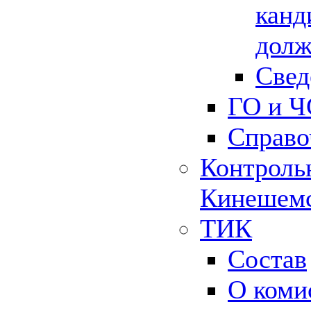
канд
долж
Свед
ГО и Ч
Справо
Контрольн
Кинешемс
ТИК
Состав
О коми