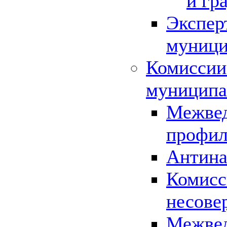
и гр
Экспер
муници
Комиссии
муниципа
Межвед
профил
Антина
Комисс
несове
Межвед