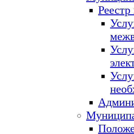
Реестр
Услу
межв
Услу
элек
Услу
необ
Админи
Муниципа
Положе