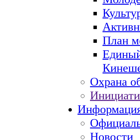
Культу
Активн
План м
Единый
Кинеше
Охрана об
Инициати
Информаци
Официаль
Новости