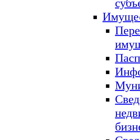
субъ
Имущес
Пере
имущ
Пасп
Инфо
Муни
Свед
недв
бизн