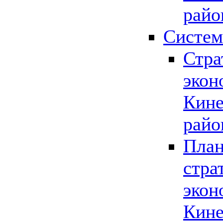
райо
Систем
Стра
экон
Кине
райо
План
стра
экон
Кине