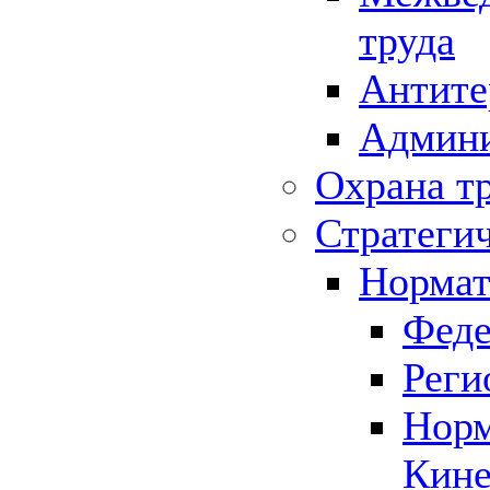
труда
Антите
Админи
Охрана т
Стратеги
Нормат
Феде
Реги
Норм
Кине