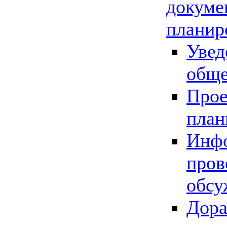
докуме
планир
Увед
обще
Прое
план
Инфо
пров
обсу
Дора