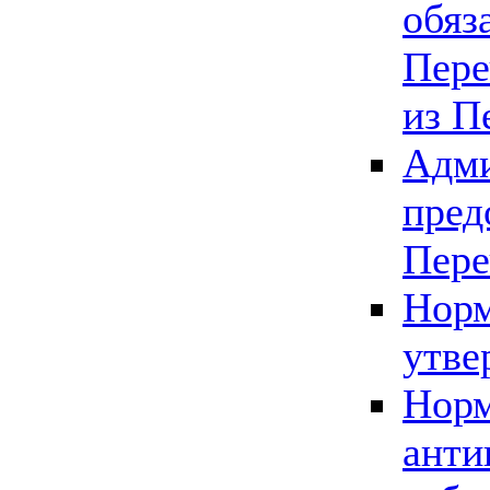
обяз
Пере
из П
Адми
пред
Пере
Норм
утве
Норм
анти