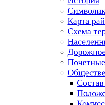
История
Символик
Карта ра
Схема те
Населенн
Дорожное 
Почетные
Обществе
Состав
Положе
Комисс