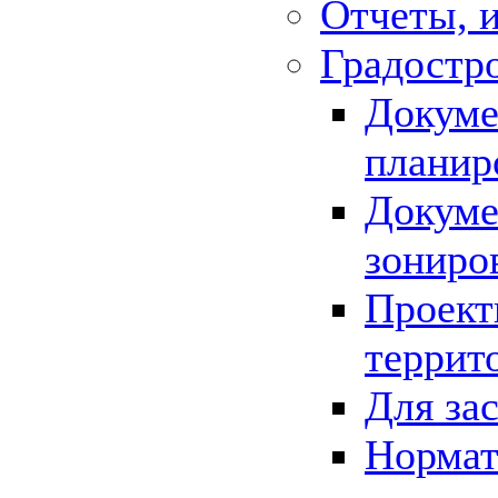
Отчеты, 
Градостр
Докуме
планир
Докуме
зониро
Проект
террит
Для за
Нормат