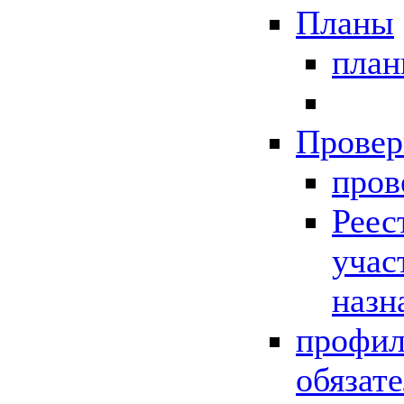
Планы
пла
Провер
пров
Реес
учас
назн
профил
обязат