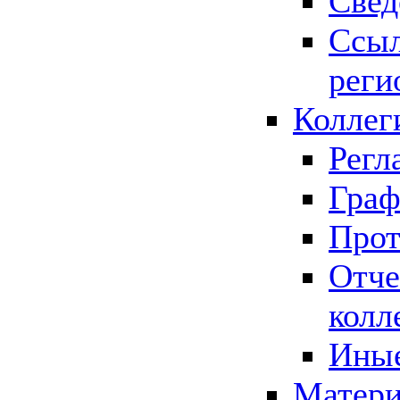
Свед
Ссыл
реги
Коллег
Регл
Граф
Прот
Отче
колл
Иные
Матери