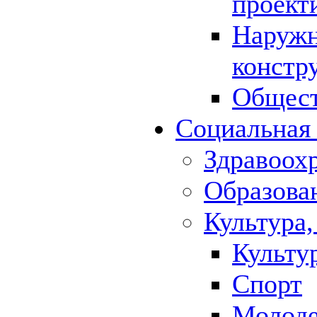
проект
Наружн
констр
Общест
Социальная
Здравоох
Образова
Культура,
Культу
Спорт
Молод