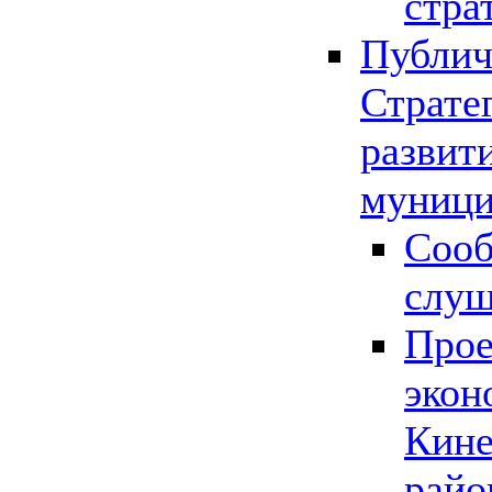
стра
Публич
Страте
развит
муници
Сооб
слу
Прое
экон
Кине
райо