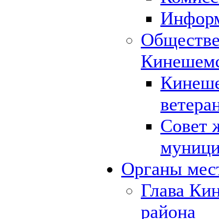
Инфор
Обществе
Кинешемс
Кинеше
ветера
Совет 
муници
Органы мес
Глава Ки
района