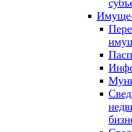
субъ
Имущес
Пере
имущ
Пасп
Инфо
Муни
Свед
недв
бизн