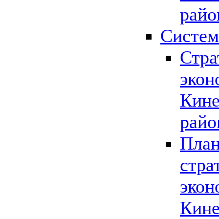
райо
Систем
Стра
экон
Кине
райо
План
стра
экон
Кине