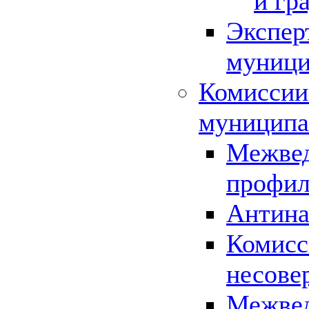
и гр
Экспер
муници
Комиссии
муниципа
Межвед
профил
Антина
Комисс
несове
Межвед