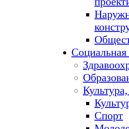
проект
Наружн
констр
Общест
Социальная
Здравоох
Образова
Культура,
Культу
Спорт
Молод