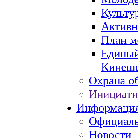
Культу
Активн
План м
Единый
Кинеше
Охрана об
Инициати
Информаци
Официаль
Новости