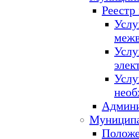
Реестр
Услу
межв
Услу
элек
Услу
необ
Админи
Муниципа
Положе