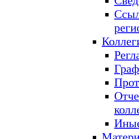
Свед
Ссыл
реги
Коллег
Регл
Граф
Прот
Отче
колл
Иные
Матери