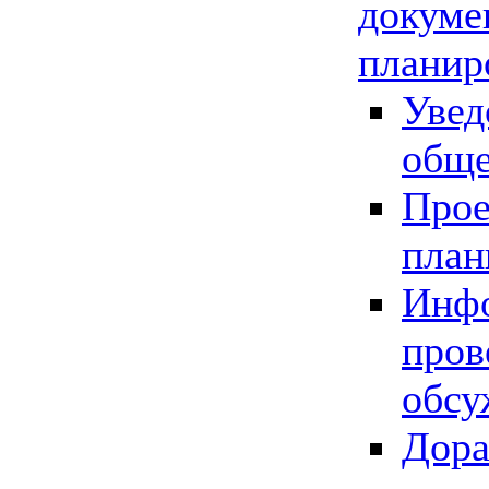
докуме
планир
Увед
обще
Прое
план
Инфо
пров
обсу
Дора