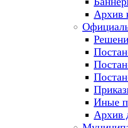
Баннер
Архив 
Официаль
Решени
Постан
Постан
Постан
Приказ
Иные п
Архив 
Муницип