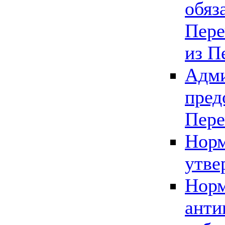
обяз
Пере
из П
Адми
пред
Пере
Норм
утве
Норм
анти