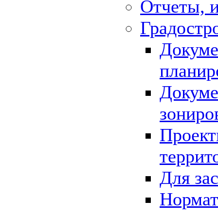
Отчеты, 
Градостр
Докуме
планир
Докуме
зониро
Проект
террит
Для за
Нормат