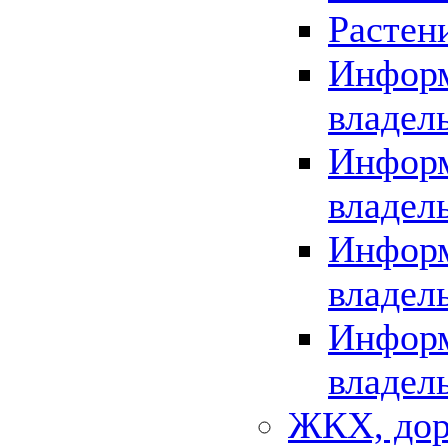
Растен
Информ
владел
Информ
владел
Информ
владел
Информ
владел
ЖКХ, дор