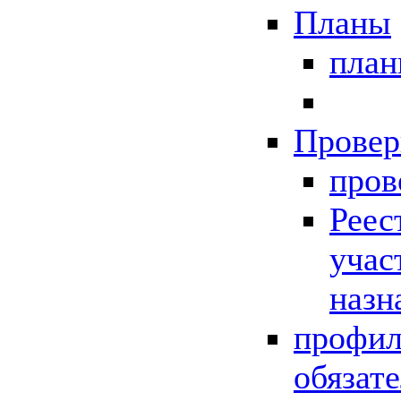
Планы
пла
Провер
пров
Реес
учас
назн
профил
обязат