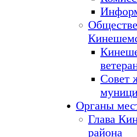
Инфор
Обществе
Кинешемс
Кинеше
ветера
Совет 
муници
Органы мес
Глава Ки
района