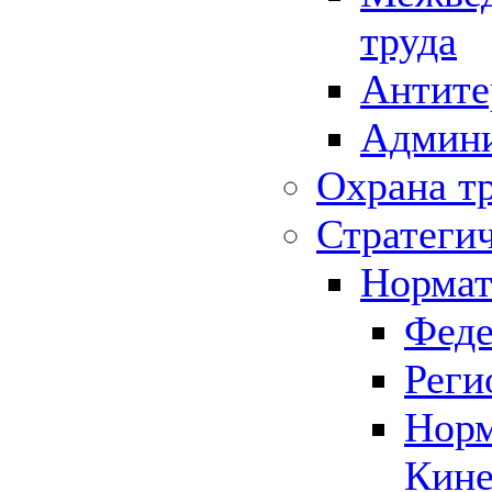
труда
Антите
Админи
Охрана т
Стратеги
Нормат
Феде
Реги
Норм
Кине