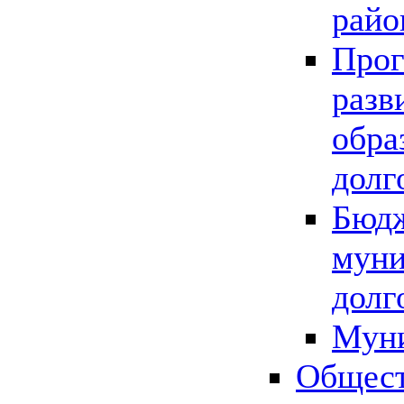
райо
Прог
разв
обра
долг
Бюдж
муни
долг
Мун
Общест