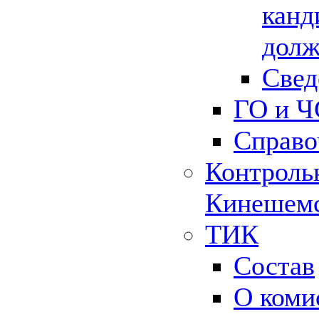
канд
долж
Свед
ГО и Ч
Справо
Контрольн
Кинешемс
ТИК
Состав
О коми