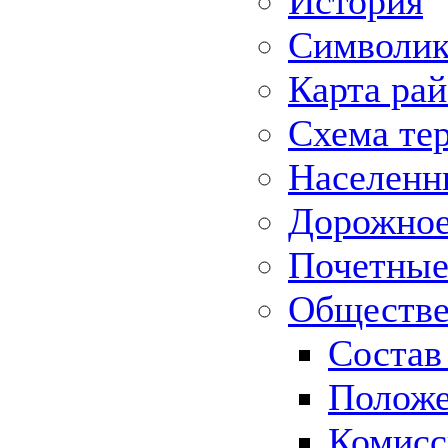
История
Символик
Карта ра
Схема те
Населенн
Дорожное 
Почетные
Обществе
Состав
Положе
Комисс