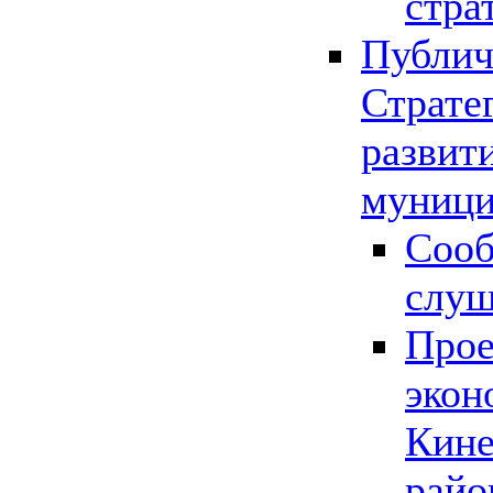
стра
Публич
Страте
развит
муници
Сооб
слу
Прое
экон
Кине
райо