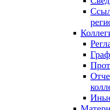
Свед
Ссыл
реги
Коллег
Регл
Граф
Прот
Отче
колл
Иные
Матери