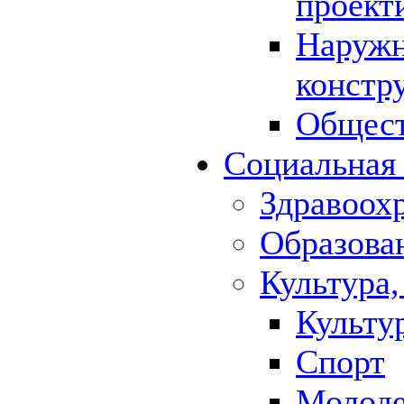
проект
Наружн
констр
Общест
Социальная
Здравоох
Образова
Культура,
Культу
Спорт
Молод