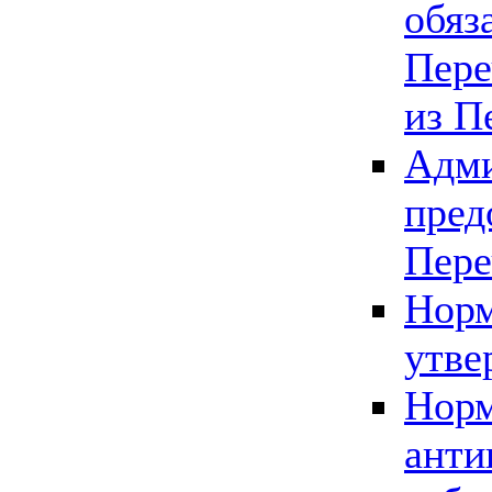
обяз
Пере
из П
Адми
пред
Пере
Норм
утве
Норм
анти