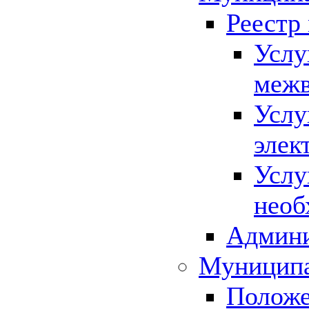
Реестр
Услу
межв
Услу
элек
Услу
необ
Админи
Муниципа
Положе