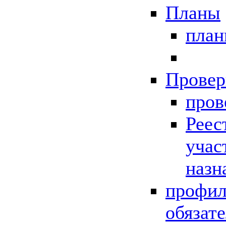
Планы
пла
Провер
пров
Реес
учас
назн
профил
обязат