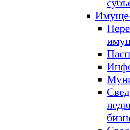
субъ
Имущес
Пере
имущ
Пасп
Инфо
Муни
Свед
недв
бизн