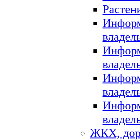
Растен
Информ
владел
Информ
владел
Информ
владел
Информ
владел
ЖКХ, дор