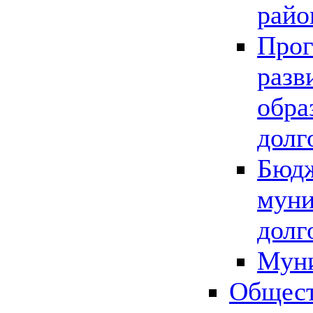
райо
Прог
разв
обра
долг
Бюдж
муни
долг
Мун
Общест