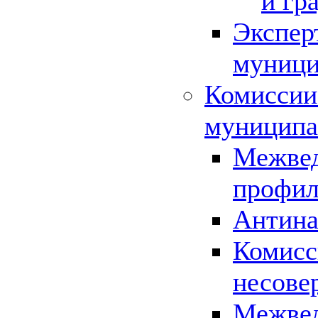
и гр
Экспер
муници
Комиссии
муниципа
Межвед
профил
Антина
Комисс
несове
Межвед