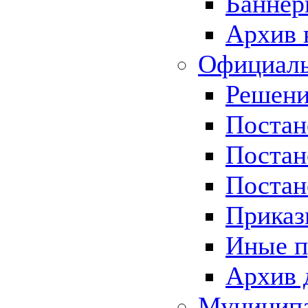
Баннер
Архив 
Официаль
Решени
Постан
Постан
Постан
Приказ
Иные п
Архив 
Муницип