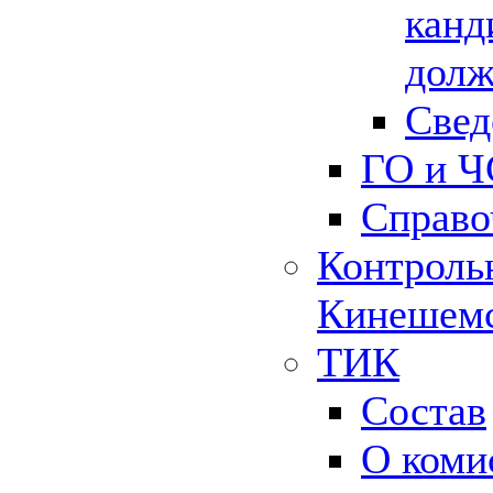
канд
долж
Свед
ГО и Ч
Справо
Контрольн
Кинешемс
ТИК
Состав
О коми