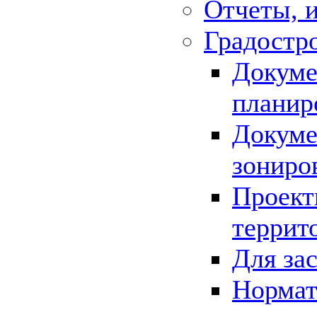
Отчеты, 
Градостр
Докуме
планир
Докуме
зониро
Проект
террит
Для за
Нормат