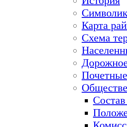
История
Символик
Карта ра
Схема те
Населенн
Дорожное 
Почетные
Обществе
Состав
Положе
Комисс