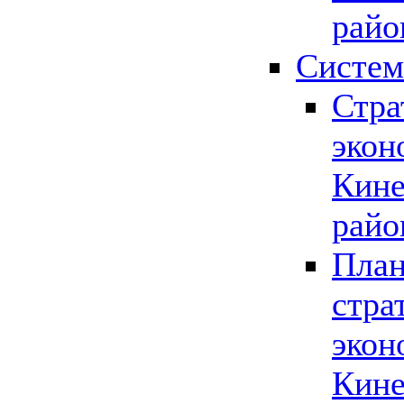
райо
Систем
Стра
экон
Кине
райо
План
стра
экон
Кине