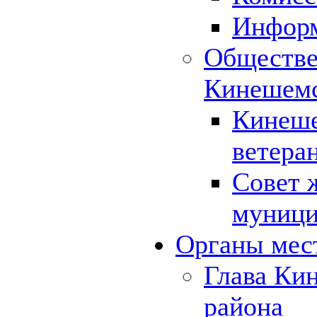
Инфор
Обществе
Кинешемс
Кинеше
ветера
Совет 
муници
Органы мес
Глава Ки
района