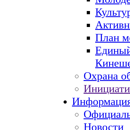
Культу
Активн
План м
Единый
Кинеше
Охрана об
Инициати
Информаци
Официаль
Новости