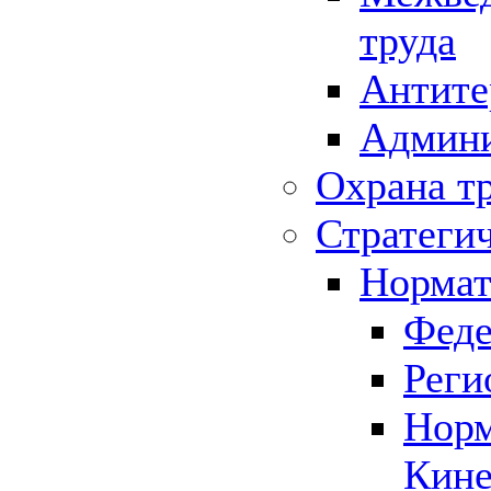
труда
Антите
Админи
Охрана т
Стратеги
Нормат
Феде
Реги
Норм
Кине