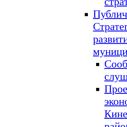
стра
Публич
Страте
развит
муници
Сооб
слу
Прое
экон
Кине
райо