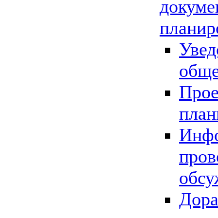
докуме
планир
Увед
обще
Прое
план
Инфо
пров
обсу
Дора